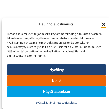
Hallinnoi suostumusta
Parhaan kokemuksen tarjoamiseksi käytämme teknologioita, kuten evästeitä,
tallentaaksemme ja/tai käyttääksemme laitetietoja. Näiden tekniikoiden
hyväksyminen antaa meille mahdollisuuden käsitellä tietoja, kuten
selauskäyttäytymistä tai yksilöllisiä tunnuksia tällä sivustolla. Suostumuksen
jättäminen tai peruuttaminen voi vaikuttaa haitallisesti tiettyihin
ominaisuuksiin ja toimintoihin.
Hyväksy
Kiellä
Näytä asetukset
Evästekäytäntö
Tietosuojaseloste