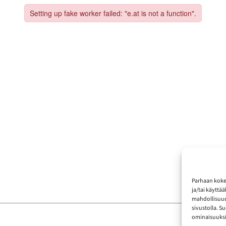
Parhaan koke
ja/tai käyttä
mahdollisuude
sivustolla. S
ominaisuuksii