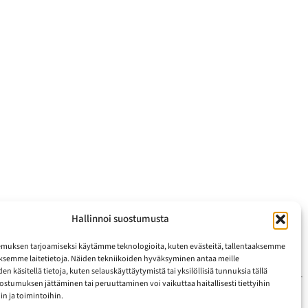
Hallinnoi suostumusta
muksen tarjoamiseksi käytämme teknologioita, kuten evästeitä, tallentaaksemme
äksemme laitetietoja. Näiden tekniikoiden hyväksyminen antaa meille
n käsitellä tietoja, kuten selauskäyttäytymistä tai yksilöllisiä tunnuksia tällä
uostumuksen jättäminen tai peruuttaminen voi vaikuttaa haitallisesti tiettyihin
n ja toimintoihin.