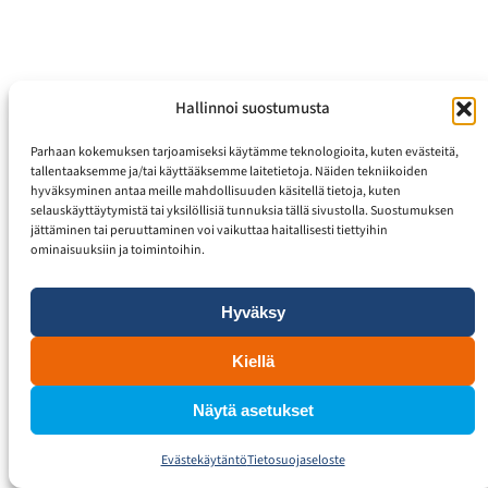
Hallinnoi suostumusta
Parhaan kokemuksen tarjoamiseksi käytämme teknologioita, kuten evästeitä,
tallentaaksemme ja/tai käyttääksemme laitetietoja. Näiden tekniikoiden
hyväksyminen antaa meille mahdollisuuden käsitellä tietoja, kuten
selauskäyttäytymistä tai yksilöllisiä tunnuksia tällä sivustolla. Suostumuksen
jättäminen tai peruuttaminen voi vaikuttaa haitallisesti tiettyihin
ominaisuuksiin ja toimintoihin.
Hyväksy
Kiellä
Näytä asetukset
Evästekäytäntö
Tietosuojaseloste