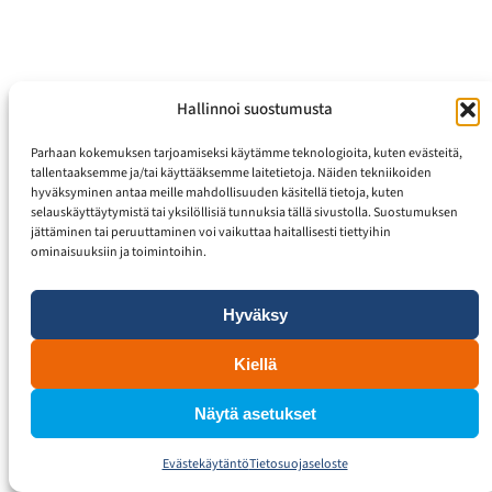
Hallinnoi suostumusta
Parhaan kokemuksen tarjoamiseksi käytämme teknologioita, kuten evästeitä,
tallentaaksemme ja/tai käyttääksemme laitetietoja. Näiden tekniikoiden
hyväksyminen antaa meille mahdollisuuden käsitellä tietoja, kuten
selauskäyttäytymistä tai yksilöllisiä tunnuksia tällä sivustolla. Suostumuksen
jättäminen tai peruuttaminen voi vaikuttaa haitallisesti tiettyihin
ominaisuuksiin ja toimintoihin.
Hyväksy
Kiellä
Näytä asetukset
Evästekäytäntö
Tietosuojaseloste