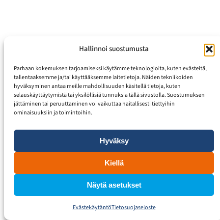
Hallinnoi suostumusta
Parhaan kokemuksen tarjoamiseksi käytämme teknologioita, kuten evästeitä,
tallentaaksemme ja/tai käyttääksemme laitetietoja. Näiden tekniikoiden
hyväksyminen antaa meille mahdollisuuden käsitellä tietoja, kuten
selauskäyttäytymistä tai yksilöllisiä tunnuksia tällä sivustolla. Suostumuksen
jättäminen tai peruuttaminen voi vaikuttaa haitallisesti tiettyihin
ominaisuuksiin ja toimintoihin.
Hyväksy
Kiellä
Näytä asetukset
Evästekäytäntö
Tietosuojaseloste