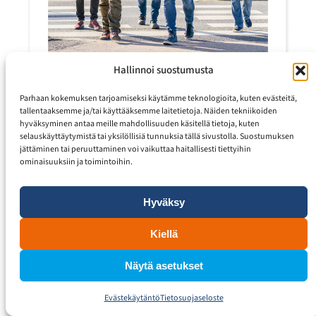
Hallinnoi suostumusta
Parhaan kokemuksen tarjoamiseksi käytämme teknologioita, kuten evästeitä,
tallentaaksemme ja/tai käyttääksemme laitetietoja. Näiden tekniikoiden
hyväksyminen antaa meille mahdollisuuden käsitellä tietoja, kuten
selauskäyttäytymistä tai yksilöllisiä tunnuksia tällä sivustolla. Suostumuksen
jättäminen tai peruuttaminen voi vaikuttaa haitallisesti tiettyihin
ominaisuuksiin ja toimintoihin.
Hyväksy
Inergia Oy-sivuston taustalla pyörii
WordPress
Kiellä
Näytä asetukset
Evästekäytäntö
Tietosuojaseloste