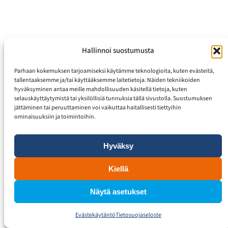
Hallinnoi suostumusta
Parhaan kokemuksen tarjoamiseksi käytämme teknologioita, kuten evästeitä,
tallentaaksemme ja/tai käyttääksemme laitetietoja. Näiden tekniikoiden
hyväksyminen antaa meille mahdollisuuden käsitellä tietoja, kuten
selauskäyttäytymistä tai yksilöllisiä tunnuksia tällä sivustolla. Suostumuksen
jättäminen tai peruuttaminen voi vaikuttaa haitallisesti tiettyihin
ominaisuuksiin ja toimintoihin.
Hyväksy
Kiellä
Näytä asetukset
Evästekäytäntö
Tietosuojaseloste