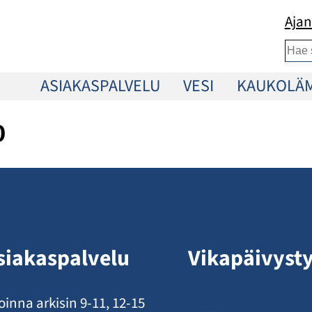
Ajan
Etsi
ASIAKASPALVELU
VESI
KAUKOLÄ
0
siakaspalvelu
Vikapäivyst
oinna arkisin 9-11, 12-15