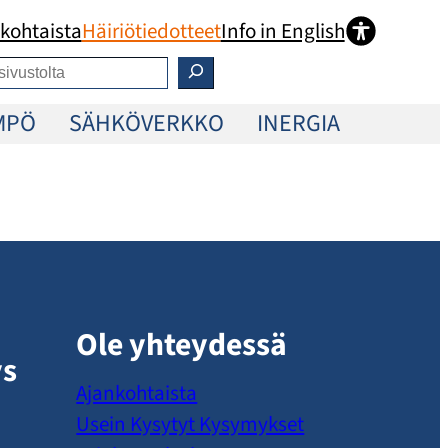
kohtaista
Häiriötiedotteet
Info in English
MPÖ
SÄHKÖVERKKO
INERGIA
Ole yhteydessä
ys
Ajankohtaista
Usein Kysytyt Kysymykset