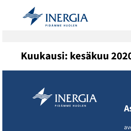
Siirry
sisältöön
Kuukausi:
kesäkuu 202
A
av