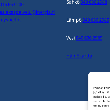
Sähkö
040 636 2988
016 663 200
asiakaspalvelu​@inergia.fi
teystiedot
Lämpö
040 636 2985
Vesi
040 636 2989
Häiriökartta
Parhaan koke
ja/tai käyttä
mahdollisuude
sivustolla. S
ominaisuuksii