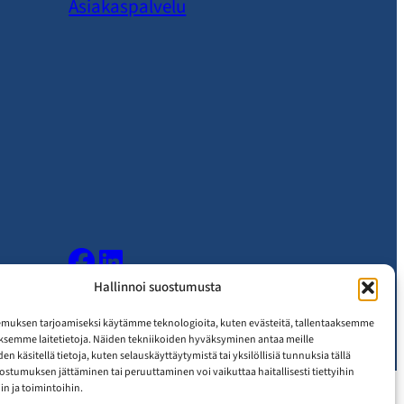
Asiakaspalvelu
Hallinnoi suostumusta
muksen tarjoamiseksi käytämme teknologioita, kuten evästeitä, tallentaaksemme
äksemme laitetietoja. Näiden tekniikoiden hyväksyminen antaa meille
n käsitellä tietoja, kuten selauskäyttäytymistä tai yksilöllisiä tunnuksia tällä
uostumuksen jättäminen tai peruuttaminen voi vaikuttaa haitallisesti tiettyihin
n ja toimintoihin.