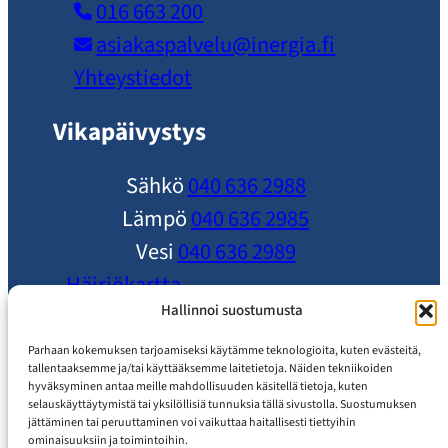
016 663 200
asiakaspalvelu​@inergia.fi
Yhteystiedot
Vikapäivystys
Sähkö
040 636 2988
Lämpö
040 636 2985
Vesi
040 636 2989
Häiriökartta
Ole yhteydessä
Hallinnoi suostumusta
Ajankohtaista
Parhaan kokemuksen tarjoamiseksi käytämme teknologioita, kuten evästeitä,
tallentaaksemme ja/tai käyttääksemme laitetietoja. Näiden tekniikoiden
Usein Kysytyt Kysymykset
hyväksyminen antaa meille mahdollisuuden käsitellä tietoja, kuten
selauskäyttäytymistä tai yksilöllisiä tunnuksia tällä sivustolla. Suostumuksen
Asiakaspalvelu
jättäminen tai peruuttaminen voi vaikuttaa haitallisesti tiettyihin
ominaisuuksiin ja toimintoihin.