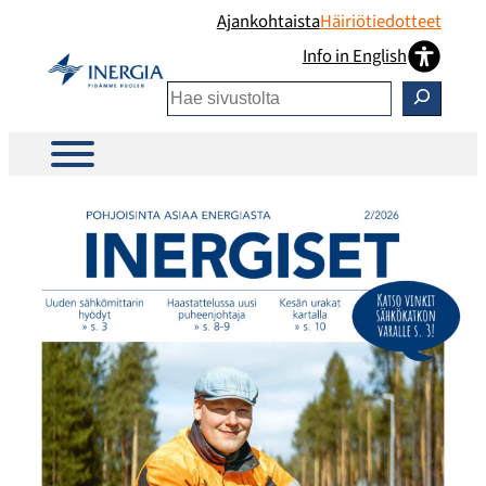
Ajankohtaista
Häiriötiedotteet
Info in English
Etsi