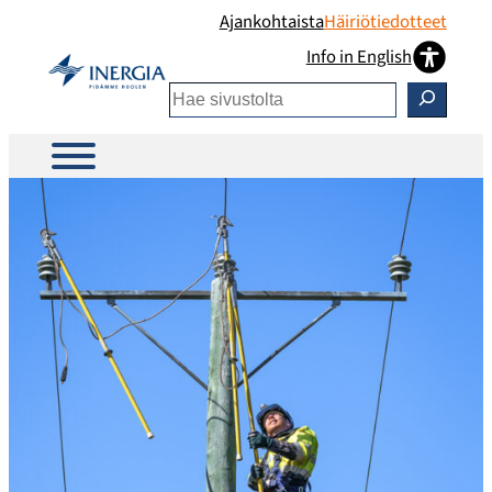
Ajankohtaista
Häiriötiedotteet
Info in English
Etsi