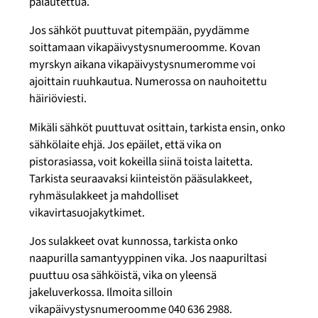
palautettua.
Jos sähköt puuttuvat pitempään, pyydämme
soittamaan vikapäivystysnumeroomme. Kovan
myrskyn aikana vikapäivystysnumeromme voi
ajoittain ruuhkautua. Numerossa on nauhoitettu
häiriöviesti.
Mikäli sähköt puuttuvat osittain, tarkista ensin, onko
sähkölaite ehjä. Jos epäilet, että vika on
pistorasiassa, voit kokeilla siinä toista laitetta.
Tarkista seuraavaksi kiinteistön pääsulakkeet,
ryhmäsulakkeet ja mahdolliset
vikavirtasuojakytkimet.
Jos sulakkeet ovat kunnossa, tarkista onko
naapurilla samantyyppinen vika. Jos naapuriltasi
puuttuu osa sähköistä, vika on yleensä
jakeluverkossa. Ilmoita silloin
vikapäivystysnumeroomme 040 636 2988.