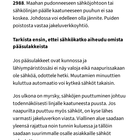
2988
. Maahan pudonneeseen sähköjohtoon tai
sähkölinjan päälle kaatuneeseen puuhun ei saa
koskea. Johdossa voi edelleen olla jännite. Puiden
poistosta vastaa jakeluverkkoyhtiö.
Tarkista ensin, ettei sähkökatko aiheudu omista
pääsulakkeista
Jos pääsulakkeet ovat kunnossa ja
lähiympäristössäsi ei näy valoja eikä naapurissakaan
ole sähköä, odottele hetki. Muutamien minuuttien
kuluttua automaatio voi kytkeä sähköt takaisin.
Jos ulkona on myrsky, sähköjen puuttuminen johtuu
todennäköisesti linjalle kaatuneesta puusta. Jos
naapurilta puuttuu myös sähköt, on kyse lähes
varmasti jakeluverkon viasta. Viallinen alue saadaan
yleensä rajattua noin tunnin kuluessa ja tällöin
saadaan suurimmalle osalle asiakkaille sähköt