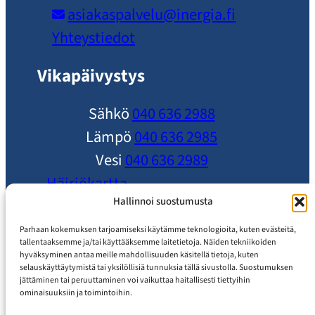
asiakaspalvelu​@inergia.fi
Yhteystiedot
Vikapäivystys
Sähkö
040 636 2988
Lämpö
040 636 2985
Vesi
040 636 2989
Häiriökartta
Ole yhteydessä
Hallinnoi suostumusta
Ajankohtaista
Parhaan kokemuksen tarjoamiseksi käytämme teknologioita, kuten evästeitä,
tallentaaksemme ja/tai käyttääksemme laitetietoja. Näiden tekniikoiden
Usein Kysytyt Kysymykset
hyväksyminen antaa meille mahdollisuuden käsitellä tietoja, kuten
selauskäyttäytymistä tai yksilöllisiä tunnuksia tällä sivustolla. Suostumuksen
Asiakaspalvelu
jättäminen tai peruuttaminen voi vaikuttaa haitallisesti tiettyihin
ominaisuuksiin ja toimintoihin.