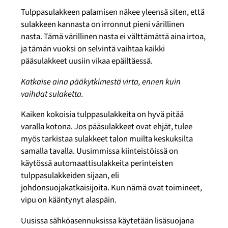
Tulppasulakkeen palamisen näkee yleensä siten, että
sulakkeen kannasta on irronnut pieni värillinen
nasta. Tämä värillinen nasta ei välttämättä aina irtoa,
ja tämän vuoksi on selvintä vaihtaa kaikki
pääsulakkeet uusiin vikaa epäiltäessä.
Katkaise aina pääkytkimestä virta, ennen kuin
vaihdat sulaketta.
Kaiken kokoisia tulppasulakkeita on hyvä pitää
varalla kotona. Jos pääsulakkeet ovat ehjät, tulee
myös tarkistaa sulakkeet talon muilta keskuksilta
samalla tavalla. Uusimmissa kiinteistöissä on
käytössä automaattisulakkeita perinteisten
tulppasulakkeiden sijaan, eli
johdonsuojakatkaisijoita. Kun nämä ovat toimineet,
vipu on kääntynyt alaspäin.
Uusissa sähköasennuksissa käytetään lisäsuojana