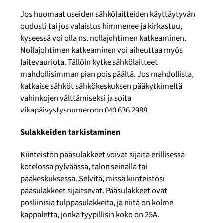
Jos huomaat useiden sähkölaitteiden käyttäytyvän
oudosti tai jos valaistus himmenee ja kirkastuu,
kyseessä voi olla ns. nollajohtimen katkeaminen.
Nollajohtimen katkeaminen voi aiheuttaa myös
laitevauriota. Tällöin kytke sähkölaitteet
mahdollisimman pian pois päältä. Jos mahdollista,
katkaise sähköt sähkökeskuksen pääkytkimeltä
vahinkojen välttämiseksi ja soita
vikapäivystysnumeroon 040 636 2988.
Sulakkeiden tarkistaminen
Kiinteistön pääsulakkeet voivat sijaita erillisessä
kotelossa pylväässä, talon seinällä tai
pääkeskuksessa. Selvitä, missä kiinteistösi
pääsulakkeet sijaitsevat. Pääsulakkeet ovat
posliinisia tulppasulakkeita, ja niitä on kolme
kappaletta, jonka tyypillisin koko on 25A.