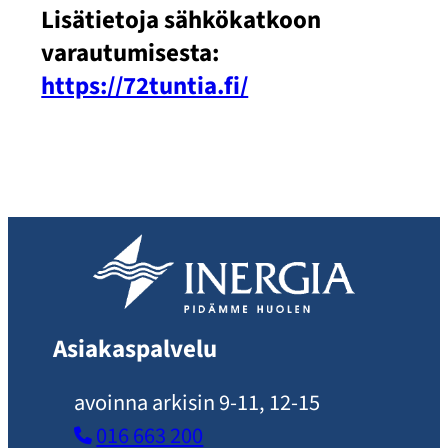
Lisätietoja sähkökatkoon
varautumisesta:
https://72tuntia.fi/
Asiakaspalvelu
avoinna arkisin 9-11, 12-15
016 663 200