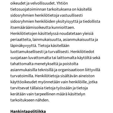
oikeudet ja velvollisuudet. Yhtiön
tietosuojatoiminnan tarkoituksena on käsitellä
sidosryhmien henkilötietoja vastuullisesti
sidosryhmien henkilöiden yksityisyyttä ja tiedollista
itsemääräämisoikeutta kunnioittaen.
Henkilötietojen käsittelyssä noudatetaan yleisiä
periaatteita, lainmukaisuutta, asianmukaisuutta ja
läpinäkyvyyttä. Tietoja käsitellään
luottamuksellisesti ja turvallisesti. Henkilötiedot
suojataan luvattomalta tai laittomalta käytöltä sekä
tahattomalta menetykseltä ja poistolta
asianmukaisilla teknisillä ja organisaatioon liittyvillä
turvatoimilla. Henkilötietoja sisältävän aineiston
käyttöoikeudet myönnetään vain henkilöille, jotka
tarvitsevat tällaisia tietoja työssään ja tietoja
kerätään vain tarpeellinen määrä käsittelyn
tarkoitukseen nähden.
Hankintapolitiikka