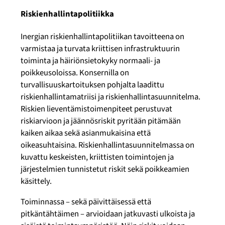
Riskienhallintapolitiikka
Inergian riskienhallintapolitiikan tavoitteena on
varmistaa ja turvata kriittisen infrastruktuurin
toiminta ja häiriönsietokyky normaali- ja
poikkeusoloissa. Konsernilla on
turvallisuuskartoituksen pohjalta laadittu
riskienhallintamatriisi ja riskienhallintasuunnitelma.
Riskien lieventämistoimenpiteet perustuvat
riskiarvioon ja jäännösriskit pyritään pitämään
kaiken aikaa sekä asianmukaisina että
oikeasuhtaisina. Riskienhallintasuunnitelmassa on
kuvattu keskeisten, kriittisten toimintojen ja
järjestelmien tunnistetut riskit sekä poikkeamien
käsittely.
Toiminnassa – sekä päivittäisessä että
pitkäntähtäimen – arvioidaan jatkuvasti ulkoista ja