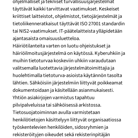
ohjelmalliset ja tekniset turvallisuusjärjestelmät
täyttävät kaikki tarvittavat vaatimukset. Keskeiset
kriittiset laitteistot, ohjelmistot, tietojärjestelmät ja
tietoliikenneratkaisut täyttävät ISO 27001 standardin
tai NIS2-vaatimukset. IT-päätelaitteista ylläpidetään
ajantasaista omaisuusluetteloa.
Häiriötilanteita varten on luotu ohjeistukset ja
häiriöilmoitusjärjestelmä on käytössä. Kyberuhkiin ja
muihin tietoturvaa koskeviin uhkiin varaudutaan
valitsemalla luotettavia järjestelmätoimittajia ja
huolehtimalla tietoturva-asioista käytännön tasolta
lähtien. Sähköisiin järjestelmiin liittyvät poikkeamat
dokumentoidaan ja käsitellään asianmukaisesti.
Yhtiön asiakirjojen varmistus tapahtuu
pilvipalveluissa tai sähköisessä arkistossa.
Tietosuojatoiminnan avulla varmistetaan
henkilötietojen käsittelyyn liittyvät organisaatiossa
työskentelevien henkilöiden, sidosryhmien ja
rekisteröityjen oikeudet sekä rekisterinpitäjän