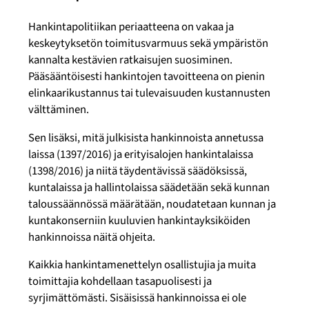
Hankintapolitiikan periaatteena on vakaa ja
keskeytyksetön toimitusvarmuus sekä ympäristön
kannalta kestävien ratkaisujen suosiminen.
Pääsääntöisesti hankintojen tavoitteena on pienin
elinkaarikustannus tai tulevaisuuden kustannusten
välttäminen.
Sen lisäksi, mitä julkisista hankinnoista annetussa
laissa (1397/2016) ja erityisalojen hankintalaissa
(1398/2016) ja niitä täydentävissä säädöksissä,
kuntalaissa ja hallintolaissa säädetään sekä kunnan
taloussäännössä määrätään, noudatetaan kunnan ja
kuntakonserniin kuuluvien hankintayksiköiden
hankinnoissa näitä ohjeita.
Kaikkia hankintamenettelyn osallistujia ja muita
toimittajia kohdellaan tasapuolisesti ja
syrjimättömästi. Sisäisissä hankinnoissa ei ole