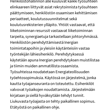
Henkilöstöhallinnon alle kuuluvat kaikki työsuhteen
elinkaareen liittyvät asiat rekrytoinnista työsuhteen
päättymiseen, henkilöstön osaamisen kehittämisen
periaatteet, koulutussuunnitelmat sekä
koulutusrekisterien ylläpito. Yhtiöt vastaavat, että
liiketoiminnan resurssit vastaavat liiketoiminnan
tarpeita, synergiaetuja tarkastellaan johtoryhmässä.
Henkilöstön perehdyttämisestä Inergian
toimintatapoihin ja yleisiin käytänteisiin vastaa
työntekijän lähiesihenkilö. Perehdytyksessä
käytetään apuna Inergian perehdytyksen muistilistaa
ja tiimin muiden ammatillista osaamista.
Työsuhteissa noudatetaan Energiateollisuuden
työehtosopimuksia. Käytössä on järjestelmä, jonka
kautta työajanseuranta on toteutettu. Esihenkilöt
valvovat työaikojen noudattamista. Järjestelmään
kirjataan ja siellä hyväksytään tehdyt tunnit.
Liukuvasta työajasta on tehty paikallinen sopimus.
Etätyöstä on paikallinen ohje.