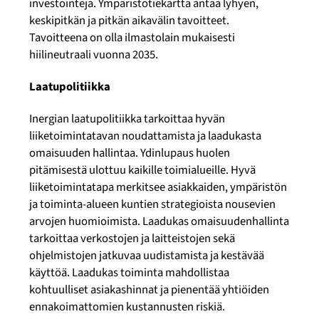
investointeja. Ympäristötiekartta antaa lyhyen,
keskipitkän ja pitkän aikavälin tavoitteet.
Tavoitteena on olla ilmastolain mukaisesti
hiilineutraali vuonna 2035.
Laatupolitiikka
Inergian laatupolitiikka tarkoittaa hyvän
liiketoimintatavan noudattamista ja laadukasta
omaisuuden hallintaa. Ydinlupaus huolen
pitämisestä ulottuu kaikille toimialueille. Hyvä
liiketoimintatapa merkitsee asiakkaiden, ympäristön
ja toiminta-alueen kuntien strategioista nousevien
arvojen huomioimista. Laadukas omaisuudenhallinta
tarkoittaa verkostojen ja laitteistojen sekä
ohjelmistojen jatkuvaa uudistamista ja kestävää
käyttöä. Laadukas toiminta mahdollistaa
kohtuulliset asiakashinnat ja pienentää yhtiöiden
ennakoimattomien kustannusten riskiä.