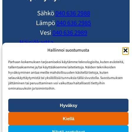
Sähkö
040 636 2988
Lämpö
040 636 2985
Vesi
040 636 2989
Häiriökartta
Ole yhteydessä
Hallinnoi suostumusta
Ajankohtaista
Parhaan kokemuksen tarjoamiseksi käytämme teknologioita, kuten evästeitä,
tallentaaksemme ja/tai käyttääksemme laitetietoja. Näiden tekniikoiden
Usein Kysytyt Kysymykset
hyväksyminen antaa meille mahdollisuuden käsitellä tietoja, kuten
selauskäyttäytymistä tai yksilöllisiä tunnuksia tällä sivustolla. Suostumuksen
Asiakaspalvelu
jättäminen tai peruuttaminen voi vaikuttaa haitallisesti tiettyihin
ominaisuuksiin ja toimintoihin.
Hyväksy
Tietosuojaseloste
Saavutettavuusseloste
Kiellä
Näytä asetukset