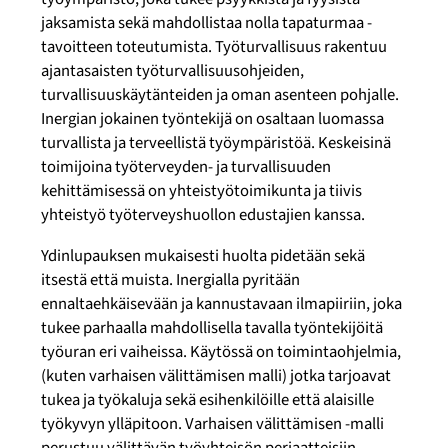
jaksamista sekä mahdollistaa nolla tapaturmaa -
tavoitteen toteutumista. Työturvallisuus rakentuu
ajantasaisten työturvallisuusohjeiden,
turvallisuuskäytänteiden ja oman asenteen pohjalle.
Inergian jokainen työntekijä on osaltaan luomassa
turvallista ja terveellistä työympäristöä. Keskeisinä
toimijoina työterveyden- ja turvallisuuden
kehittämisessä on yhteistyötoimikunta ja tiivis
yhteistyö työterveyshuollon edustajien kanssa.
Ydinlupauksen mukaisesti huolta pidetään sekä
itsestä että muista. Inergialla pyritään
ennaltaehkäisevään ja kannustavaan ilmapiiriin, joka
tukee parhaalla mahdollisella tavalla työntekijöitä
työuran eri vaiheissa. Käytössä on toimintaohjelmia,
(kuten varhaisen välittämisen malli) jotka tarjoavat
tukea ja työkaluja sekä esihenkilöille että alaisille
työkyvyn ylläpitoon. Varhaisen välittämisen -malli
perustuu välittävän työyhteisön periaatteisiin