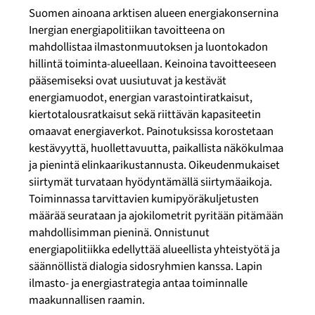
Suomen ainoana arktisen alueen energiakonsernina
Inergian energiapolitiikan tavoitteena on
mahdollistaa ilmastonmuutoksen ja luontokadon
hillintä toiminta-alueellaan. Keinoina tavoitteeseen
pääsemiseksi ovat uusiutuvat ja kestävät
energiamuodot, energian varastointiratkaisut,
kiertotalousratkaisut sekä riittävän kapasiteetin
omaavat energiaverkot. Painotuksissa korostetaan
kestävyyttä, huollettavuutta, paikallista näkökulmaa
ja pienintä elinkaarikustannusta. Oikeudenmukaiset
siirtymät turvataan hyödyntämällä siirtymäaikoja.
Toiminnassa tarvittavien kumipyöräkuljetusten
määrää seurataan ja ajokilometrit pyritään pitämään
mahdollisimman pieninä. Onnistunut
energiapolitiikka edellyttää alueellista yhteistyötä ja
säännöllistä dialogia sidosryhmien kanssa. Lapin
ilmasto- ja energiastrategia antaa toiminnalle
maakunnallisen raamin.