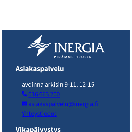
Asiakaspalvelu
avoinna arkisin 9-11, 12-15
016 663 200
asiakaspalvelu​@inergia.fi
Yhteystiedot
Vikapäivystys