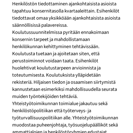
Henkilöstön tiedottaminen ajankohtaisista asioista
tapahtuu konsernitasolla kvartaaleittain. Esihenkilöt
tiedottavat omaa yksikköään ajankohtaisista asioista
säännöllisissä palavereissa.
Koulutussuunnitelmissa pyritään ennakoimaan
konsernin tarpeet ja mahdollistamaan
henkilökunnan kehittyminen tehtävissään.
Koulutusta tuetaan ja ajoitetaan siten, että
perustoiminnot voidaan taata. Esihenkilöt
huolehtivat koulutustarpeen arvioinnista ja
toteutumisesta. Koulutuksista ylläpidetään
rekisteriä. Hiljaisen tiedon ja osaamisen siirtymistä
kannustetaan esimerkiksi mahdollisuudella seurata
muiden työntekijöiden tehtäviä.
Yhteistyötoimikunnan toimialue jakautuu sekä
henkilöstöpolitiikan että työterveys- ja
työturvallisuuspolitiikan alle. Yhteistyötoimikunnan
muodostaa puheenjohtaja, työsuojelupäälliköt sekä
ammattialojen ja henkilöstöryhmien edustajat.