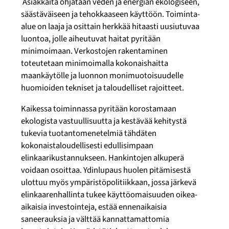
Asiakkaita ohjataan veden ja energian ekologiseen,
säästäväiseen ja tehokkaaseen käyttöön. Toiminta-
alue on laaja ja osittain herkkää hitaasti uusiutuvaa
luontoa, jolle aiheutuvat haitat pyritään
minimoimaan. Verkostojen rakentaminen
toteutetaan minimoimalla kokonaishaitta
maankäytölle ja luonnon monimuotoisuudelle
huomioiden tekniset ja taloudelliset rajoitteet.
Kaikessa toiminnassa pyritään korostamaan
ekologista vastuullisuutta ja kestävää kehitystä
tukevia tuotantomenetelmiä tähdäten
kokonaistaloudellisesti edullisimpaan
elinkaarikustannukseen. Hankintojen alkuperä
voidaan osoittaa. Ydinlupaus huolen pitämisestä
ulottuu myös ympäristöpolitiikkaan, jossa järkevä
elinkaarenhallinta tukee käyttöomaisuuden oikea-
aikaisia investointeja, estää ennenaikaisia
saneerauksia ja välttää kannattamattomia