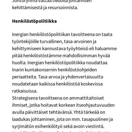
Johtoryhmä vastaa tiedolla johtamisen
kehittämisestä ja resursoinnista.
Henkilöstöpolitiikka
Inergian henkilöstöpolitiikan tavoitteena on taata
työntekijöille turvallinen, tasa-arvoinen ja
kehittymiseen kannustava työyhteisö eli haluamme
pitää henkilöstöstämme mahdollisimman hyvää
huolta. Inergian henkilöstöpolitiikka noudattaa
Inarin kuntakonsernin henkilöstöohjeiden
periaatteita. Tasa-arvoa ja yhdenvertaisuutta
noudatetaan kaikissa henkilöstöä koskevissa
ratkaisuissa.
Strategisena tavoitteena on ammattitaitoiset
ihmiset, jotka hoitavat korkean itseohjautuvuuden
avulla päivittäiset tehtävänsä. Yhtä tärkeää on
laadukas johtaminen, jota on mm. tasapuolinen ja
syrjimätön esihenkilötyö sekä avoin viestintä.