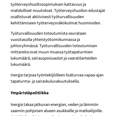
työterveyshuoltosopimuksen kattavuus ja
mahdolliset muutokset. Työterveyshuollon edustajat
osallistuvat aktiivisesti työturvallisuuden
kehittämiseen työterveysnäkökulmat huomioiden.
Työturvallisuuden toteutumista seurataan
vuositasolla yhteistyötoimikunnassa ja
johtoryhmässä. Työturvallisuuden toteutumisen
mittareita ovat muun muassa työtapaturmien
lukumäärä, sairauspoissaolot ja vaaratilanteiden
lukumäärä.
Inergia tarjoaa työntekijöilleen lisäturvaa vapaa-ajan
tapaturma- ja sairaskuluvakuutuksella.
Ympäristöpolitiikka
Inergia takaa jatkuvan energian, veden ja lämmön
saannin pohjoisen alueen asukkaille ja matkailijoille.