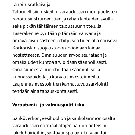
rahoitusratkaisuja.
Taloudellisiin riskeihin varaudutaan monipuolisten
rahoitusinstrumenttien ja rahan lähteiden avulla
sekä pitkän tähtäimen taloussuunnittelulla.
Taserakenne pyritään pitämään vahvana ja
omavaraisuusasteen kehityksen tulee olla nouseva.
Korkoriskin suojaustarve arvioidaan lainaa
nostettaessa. Omaisuuden arvoa seurataan ja
omaisuuden kuntoa arvioidaan säännöllisesti.
Omaisuudesta huolehditaan säännöllisellä
kunnossapidolla ja korvausinvestoinneilla.
Laajennusinvestointien kannattavuusarviointi
tehdään aina tapauskohtaisesti.
Varautumis- ja valmiuspolitiikka
Sähköverkon, vesihuollon ja kaukolämmön osalta
varaudutaan normaaliolojen häiriötilanteisiin,
jakeluhäiriöihin, saatavuuspulaan, tulvaan tai