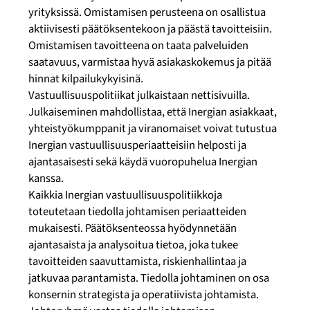
yrityksissä. Omistamisen perusteena on osallistua
aktiivisesti päätöksentekoon ja päästä tavoitteisiin.
Omistamisen tavoitteena on taata palveluiden
saatavuus, varmistaa hyvä asiakaskokemus ja pitää
hinnat kilpailukykyisinä.
Vastuullisuuspolitiikat julkaistaan nettisivuilla.
Julkaiseminen mahdollistaa, että Inergian asiakkaat,
yhteistyökumppanit ja viranomaiset voivat tutustua
Inergian vastuullisuusperiaatteisiin helposti ja
ajantasaisesti sekä käydä vuoropuhelua Inergian
kanssa.
Kaikkia Inergian vastuullisuuspolitiikkoja
toteutetaan tiedolla johtamisen periaatteiden
mukaisesti. Päätöksenteossa hyödynnetään
ajantasaista ja analysoitua tietoa, joka tukee
tavoitteiden saavuttamista, riskienhallintaa ja
jatkuvaa parantamista. Tiedolla johtaminen on osa
konsernin strategista ja operatiivista johtamista.