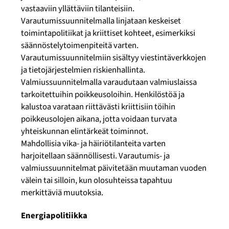
vastaaviin yllättäviin tilanteisiin.
Varautumissuunnitelmalla linjataan keskeiset
toimintapolitiikat ja kriittiset kohteet, esimerkiksi
säännöstelytoimenpiteitä varten.
Varautumissuunnitelmiin sisältyy viestintäverkkojen
ja tietojärjestelmien riskienhallinta.
Valmiussuunnitelmalla varaudutaan valmiuslaissa
tarkoitettuihin poikkeusoloihin. Henkilöstöä ja
kalustoa varataan riittävästi kriittisiin töihin
poikkeusolojen aikana, jotta voidaan turvata
yhteiskunnan elintärkeät toiminnot.
Mahdollisia vika- ja häiriötilanteita varten
harjoitellaan säännöllisesti. Varautumis- ja
valmiussuunnitelmat päivitetään muutaman vuoden
välein tai silloin, kun olosuhteissa tapahtuu
merkittäviä muutoksia.
Energiapolitiikka