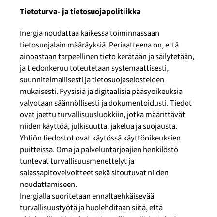
Tietoturva- ja tietosuojapolitiikka
Inergia noudattaa kaikessa toiminnassaan
tietosuojalain määräyksiä. Periaatteena on, että
ainoastaan tarpeellinen tieto kerätään ja säilytetään,
ja tiedonkeruu toteutetaan systemaattisesti,
suunnitelmallisesti ja tietosuojaselosteiden
mukaisesti. Fyysisiä ja digitaalisia pääsyoikeuksia
valvotaan säännöllisesti ja dokumentoidusti. Tiedot
ovat jaettu turvallisuusluokkiin, jotka määrittävät
niiden käyttöä, julkisuutta, jakelua ja suojausta.
Yhtiön tiedostot ovat käytössä käyttöoikeuksien
puitteissa. Oma ja palveluntarjoajien henkilöstö
tuntevat turvallisuusmenettelyt ja
salassapitovelvoitteet sekä sitoutuvat niiden
noudattamiseen.
Inergialla suoritetaan ennaltaehkäisevää
turvallisuustyötä ja huolehditaan siitä, että