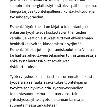
samoin kuin Inergialla käytössä oleva päihdeohjelma.
Inergia tarjoaa työntekijöilleen liikunta-,kulttuuri- ja
työsuhdepyöräedun.
Esihenkilötyön tueksi on kirjattu toimintaohjeet
erilaisten työyhteisöä koskettavien tilanteiden
varalle. Selkeät ohjeistukset auttavat ehkäisemään
henkistä väkivaltaa, kiusaamista ja syrjintää.
Esihenkilöille tarjotaan johtamiskoulutusta. Vaaraa
tai haittaa aiheuttavien tekijöiden tunnistamisessa ja
ehkäisyssä käytössä ovat soveltuvat
riskikartoitukset.
Työterveyshuollon periaatteena on ennaltaehkäistä
työperäisiä sairauksia sekä tukea työntekijän ja
työyhteisön hyvinvointia. Työterveyshuollon
toimintasuunnitelma laaditaan vuosittain
yhteistyössä yhteistyötoimikunnan kanssa ja
suunnitelmassa tarkastetaan