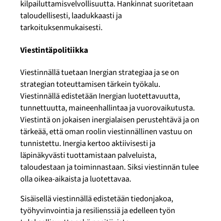
kilpailuttamisvelvollisuutta. Hankinnat suoritetaan
taloudellisesti, laadukkaasti ja
tarkoituksenmukaisesti.
Viestintäpolitiikka
Viestinnällä tuetaan Inergian strategiaa ja se on
strategian toteuttamisen tärkein työkalu.
Viestinnällä edistetään Inergian luotettavuutta,
tunnettuutta, maineenhallintaa ja vuorovaikutusta.
Viestintä on jokaisen inergialaisen perustehtävä ja on
tärkeää, että oman roolin viestinnällinen vastuu on
tunnistettu. Inergia kertoo aktiivisesti ja
läpinäkyvästi tuottamistaan palveluista,
taloudestaan ja toiminnastaan. Siksi viestinnän tulee
olla oikea-aikaista ja luotettavaa.
Sisäisellä viestinnällä edistetään tiedonjakoa,
työhyvinvointia ja resilienssiä ja edelleen työn