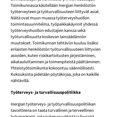
Toimikunnassa käsitellään Inergian henkilöstön
työterveyteen ja työturvallisuuteen liittyvät asiat.
Näitä ovat muun muassa työterveyshuollon
toimintasuunnitelma, työpaikkakäynnit yhdessä
työterveyshuollon edustajien kanssa sekä
työturvallisuutta koskevan lainsäädännön
muutokset. Toimikunnan tehtäviin kuuluu lisäksi
erilaisten henkilöstön työturvallisuuteen liittyvien
asioiden, kuten riskikartoitusten järjestäminen,
aikatauluttaminen ja toimenpiteistä päättäminen.
Yhteistyötoimikunta kokoontuu säännöllisesti.
Kokouksista pidetään pöytäkirjaa, joka on kaikille
nähtävillä.
Työterveys- ja turvallisuuspolitiikka
Inergian työterveys- ja työturvallisuuspolitiikan
tavoitteena on taata turvallinen ja terveellinen
työympäristö, joka tukee psyykkistä ja fyysistä