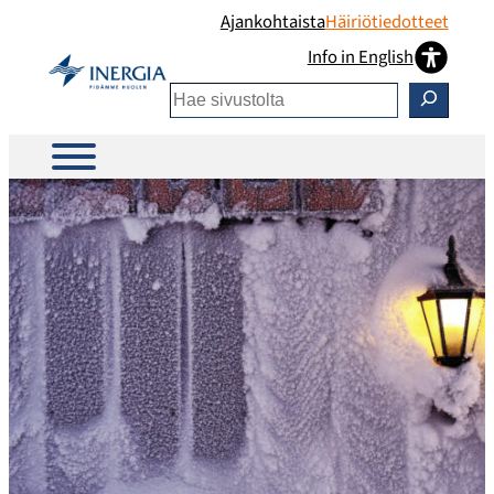
Ajankohtaista
Häiriötiedotteet
Info in English
Etsi