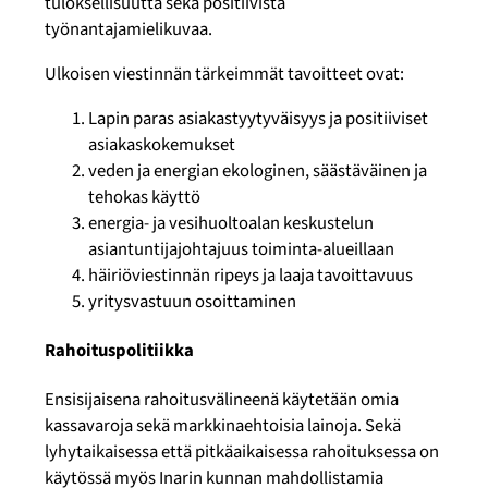
tuloksellisuutta sekä positiivista
työnantajamielikuvaa.
Ulkoisen viestinnän tärkeimmät tavoitteet ovat:
Lapin paras asiakastyytyväisyys ja positiiviset
asiakaskokemukset
veden ja energian ekologinen, säästäväinen ja
tehokas käyttö
energia- ja vesihuoltoalan keskustelun
asiantuntijajohtajuus toiminta-alueillaan
häiriöviestinnän ripeys ja laaja tavoittavuus
yritysvastuun osoittaminen
Rahoituspolitiikka
Ensisijaisena rahoitusvälineenä käytetään omia
kassavaroja sekä markkinaehtoisia lainoja. Sekä
lyhytaikaisessa että pitkäaikaisessa rahoituksessa on
käytössä myös Inarin kunnan mahdollistamia