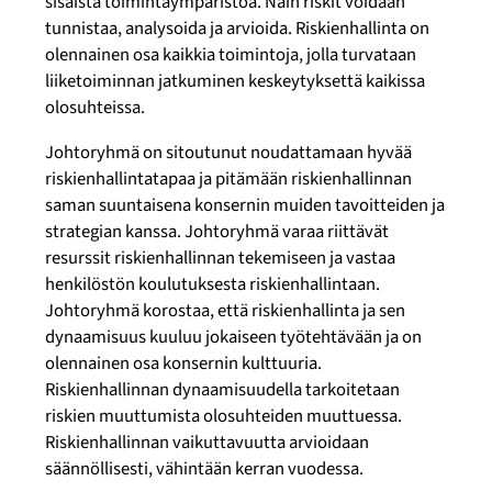
sisäistä toimintaympäristöä. Näin riskit voidaan
tunnistaa, analysoida ja arvioida. Riskienhallinta on
olennainen osa kaikkia toimintoja, jolla turvataan
liiketoiminnan jatkuminen keskeytyksettä kaikissa
olosuhteissa.
Johtoryhmä on sitoutunut noudattamaan hyvää
riskienhallintatapaa ja pitämään riskienhallinnan
saman suuntaisena konsernin muiden tavoitteiden ja
strategian kanssa. Johtoryhmä varaa riittävät
resurssit riskienhallinnan tekemiseen ja vastaa
henkilöstön koulutuksesta riskienhallintaan.
Johtoryhmä korostaa, että riskienhallinta ja sen
dynaamisuus kuuluu jokaiseen työtehtävään ja on
olennainen osa konsernin kulttuuria.
Riskienhallinnan dynaamisuudella tarkoitetaan
riskien muuttumista olosuhteiden muuttuessa.
Riskienhallinnan vaikuttavuutta arvioidaan
säännöllisesti, vähintään kerran vuodessa.