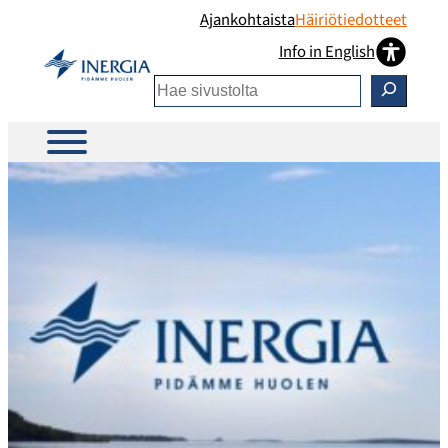
Ajankohtaista
Häiriötiedotteet
Info in English
Etsi