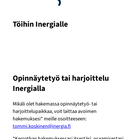
Töihin Inergialle
Opinnäytetyö tai harjoittelu
Inergialla
Mikäli olet hakemassa opinnäytetyö- tai
harjoittelupaikkaa, voit laittaa avoimen
hakemuksesi* meille osoitteeseen:
tommi.koskinen@inergia.fi
*Kerrothan hakemuksessasi itsestäsi, osaamisestasi