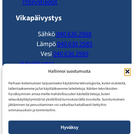
Yhteystiedot
Vikapäivystys
Sähkö
040 636 2988
Lämpö
040 636 2985
Vesi
040 636 2989
Häiriökartta
Ole yhteydessä
Hallinnoi suostumusta
Ajankohtaista
Parhaan kokemuksen tarjoamiseksi käytämme teknologioita, kuten evästeitä,
tallentaaksemme ja/tai käyttääksemme laitetietoja. Näiden tekniikoiden
Usein Kysytyt Kysymykset
hyväksyminen antaa meille mahdollisuuden käsitellä tietoja, kuten
selauskäyttäytymistä tai yksilöllisiä tunnuksia tällä sivustolla. Suostumuksen
Asiakaspalvelu
jättäminen tai peruuttaminen voi vaikuttaa haitallisesti tiettyihin
ominaisuuksiin ja toimintoihin.
Hyväksy
Tietosuojaseloste