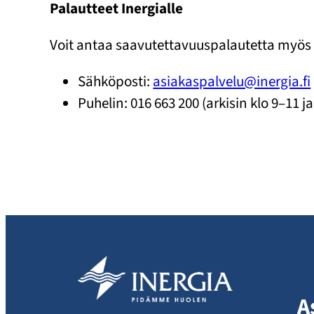
Palautteet Inergialle
Voit antaa saavutettavuuspalautetta myös 
Sähköposti:
asiakaspalvelu@inergia.fi
Puhelin: 016 663 200 (arkisin klo 9–11 j
A