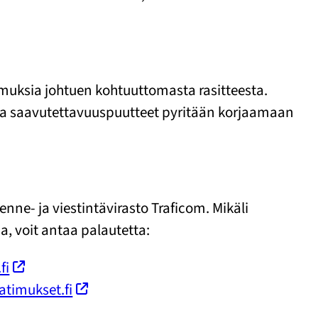
imuksia johtuen kohtuuttomasta rasitteesta.
 ja saavutettavuuspuutteet pyritään korjaamaan
ne- ja viestintävirasto Traficom. Mikäli
, voit antaa palautetta:
fi
timukset.fi