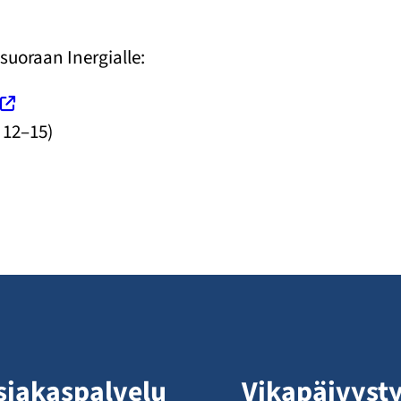
suoraan Inergialle:
a 12–15)
siakaspalvelu
Vikapäivyst