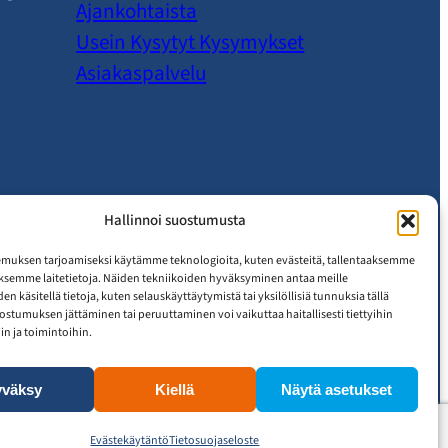
Ajankohtaista
Usein Kysytyt Kysymykset
Asiakaspalvelu
Hallinnoi suostumusta
muksen tarjoamiseksi käytämme teknologioita, kuten evästeitä, tallentaaksemme
äksemme laitetietoja. Näiden tekniikoiden hyväksyminen antaa meille
n käsitellä tietoja, kuten selauskäyttäytymistä tai yksilöllisiä tunnuksia tällä
uostumuksen jättäminen tai peruuttaminen voi vaikuttaa haitallisesti tiettyihin
n ja toimintoihin.
yväksy
Kiellä
Näytä asetukset
Evästekäytäntö
Tietosuojaseloste