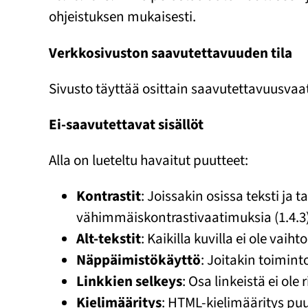
ohjeistuksen mukaisesti.
Verkkosivuston saavutettavuuden tila
Sivusto täyttää osittain saavutettavuusvaat
Ei-saavutettavat sisällöt
Alla on lueteltu havaitut puutteet:
Kontrastit
: Joissakin osissa teksti ja
vähimmäiskontrastivaatimuksia (1.4.3)
Alt-tekstit
: Kaikilla kuvilla ei ole vaiht
Näppäimistökäyttö
: Joitakin toimint
Linkkien selkeys
: Osa linkeistä ei ole
Kielimääritys
: HTML-kielimääritys puu