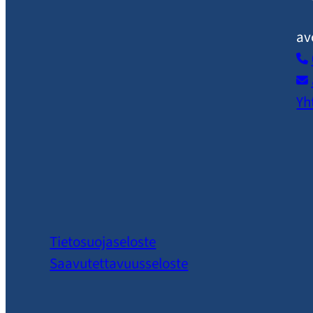
av
Yh
Tietosuojaseloste
Saavutettavuusseloste