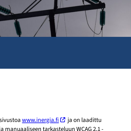
osivustoa
www.inergia.fi
ja on laadittu
 ja manuaaliseen tarkasteluun WCAG 2.1 -