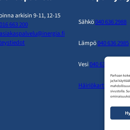
oinna arkisin 9-11, 12-15
Sähkö
040 636 2988
016 663 200
asiakaspalvelu​@inergia.fi
teystiedot
Lämpö
040 636 2985
Vesi
040 636 2989
Parhaan koke
ja/tai käyttä
Häiriökartta
mahdollisuude
sivustolla. S
ominaisuuksii
H