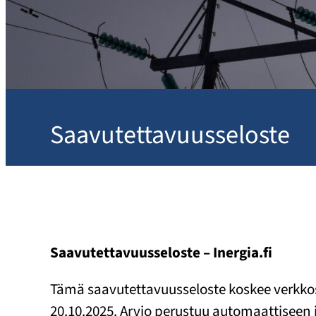
Saavutettavuusseloste
Saavutettavuusseloste – Inergia.fi
Tämä saavutettavuusseloste koskee verkk
20.10.2025. Arvio perustuu automaattiseen