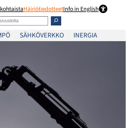
kohtaista
Häiriötiedotteet
Info in English
MPÖ
SÄHKÖVERKKO
INERGIA