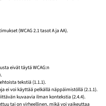
imukset (WCAG 2.1 tasot A ja AA).
 tausta eivät täytä WCAG:n
.
oehtoista tekstiä (1.1.1).
oja ei voi käyttää pelkällä näppäimistöllä (2.1.1).
 riittävän kuvaavia ilman kontekstia (2.4.4).
ttuu tai on virheellinen, mikä voi vaikeuttaa