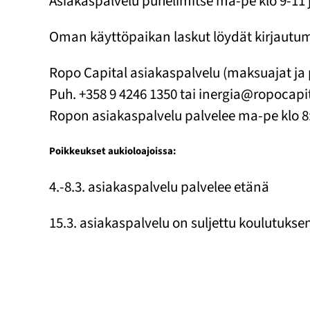
Asiakaspalvelu puhelimitse ma-pe klo 9-11 
Oman käyttöpaikan laskut löydät kirjautu
Ropo Capital asiakaspalvelu (maksuajat ja 
Puh. +358 9 4246 1350 tai inergia@ropocapit
Ropon asiakaspalvelu palvelee ma-pe klo 8:0
Poikkeukset aukioloajoissa:
4.-8.3. asiakaspalvelu palvelee etänä
15.3. asiakaspalvelu on suljettu koulutukse