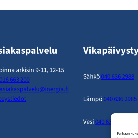
siakaspalvelu
Vikapäivyst
oinna arkisin 9-11, 12-15
Sähkö
040 636 2988
016 663 200
asiakaspalvelu​@inergia.fi
teystiedot
Lämpö
040 636 2985
Vesi
040 636 2989
Parhaan koke