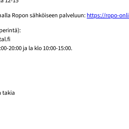
ja 12-15
malla Ropon sähköiseen palveluun:
https://ropo-onli
perintä):
al.fi
0-20:00 ja la klo 10:00-15:00.
n takia