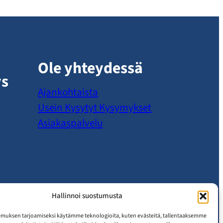
Ole yhteydessä
ys
Ajankohtaista
Usein Kysytyt Kysymykset
Asiakaspalvelu
Hallinnoi suostumusta
muksen tarjoamiseksi käytämme teknologioita, kuten evästeitä, tallentaaksemme