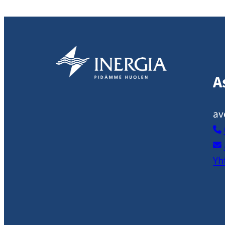
A
av
Yh