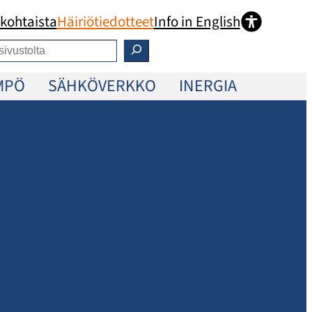
kohtaista
Häiriötiedotteet
Info in English
MPÖ
SÄHKÖVERKKO
INERGIA