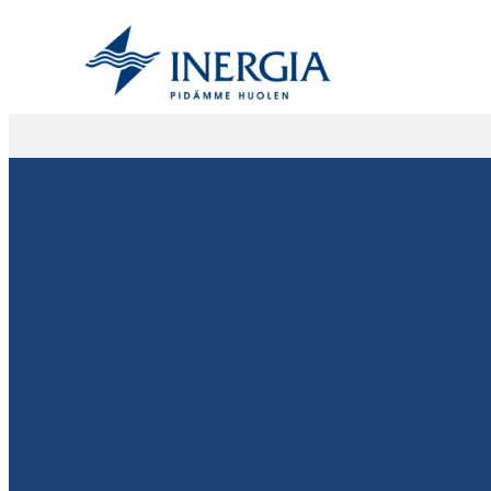
Siirry
sisältöön