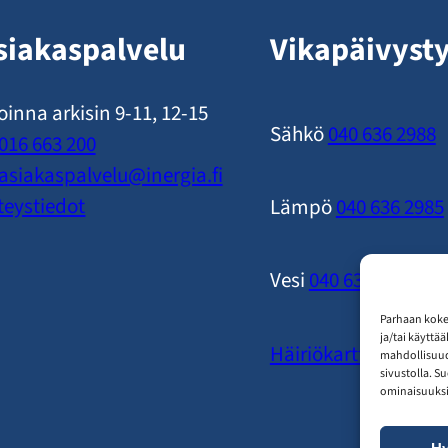
siakaspalvelu
Vikapäivyst
oinna arkisin 9-11, 12-15
Sähkö
040 636 2988
016 663 200
asiakaspalvelu​@inergia.fi
teystiedot
Lämpö
040 636 2985
Vesi
040 636 2989
Parhaan koke
ja/tai käyttä
Häiriökartta
mahdollisuude
sivustolla. S
ominaisuuksii