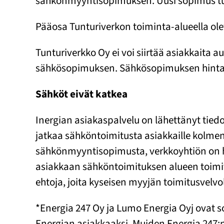
sähkönmyyntisopimuksen. Uusi sopimus tul
Pääosa Tunturiverkon toiminta-alueella olev
Tunturiverkko Oy ei voi siirtää asiakkaita a
sähkösopimuksen. Sähkösopimuksen hintatie
Sähköt eivät katkea
Inergian asiakaspalvelu on lähettänyt tiedo
jatkaa sähköntoimitusta asiakkaille kolmen 
sähkönmyyntisopimusta, verkkoyhtiön on huo
asiakkaan sähköntoimituksen alueen toimit
ehtoja, joita kyseisen myyjän toimitusvelvo
*Energia 247 Oy ja Lumo Energia Oyj ovat s
Energian asiakkaaksi. Muiden Energia 247:n