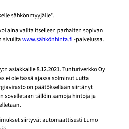
selle sähkönmyyjälle*.
voi aina valita itselleen parhaiten sopivan
 sivuilta
www.sähkönhinta.fi
-palvelussa.
y:n asiakkaille 8.12.2021. Tunturiverkko Oy
as ei ole tässä ajassa solminut uutta
iavirasto on päätöksellään siirtänyt
 sovelletaan tällöin samoja hintoja ja
elletaan.
pimukset siirtyvät automaattisesti Lumo
jä.