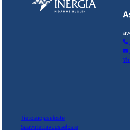
A
av
Yh
Tietosuojaseloste
Saavutettavuusseloste