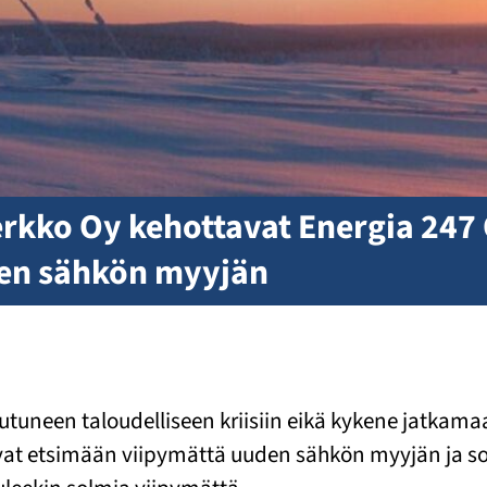
erkko Oy kehottavat Energia 247
den sähkön myyjän
autuneen taloudelliseen kriisiin eikä kykene jatkam
tavat etsimään viipymättä uuden sähkön myyjän ja