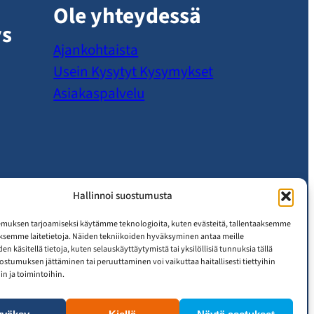
Ole yhteydessä
ys
Ajankohtaista
Usein Kysytyt Kysymykset
Asiakaspalvelu
Hallinnoi suostumusta
muksen tarjoamiseksi käytämme teknologioita, kuten evästeitä, tallentaaksemme
äksemme laitetietoja. Näiden tekniikoiden hyväksyminen antaa meille
n käsitellä tietoja, kuten selauskäyttäytymistä tai yksilöllisiä tunnuksia tällä
uostumuksen jättäminen tai peruuttaminen voi vaikuttaa haitallisesti tiettyihin
n ja toimintoihin.