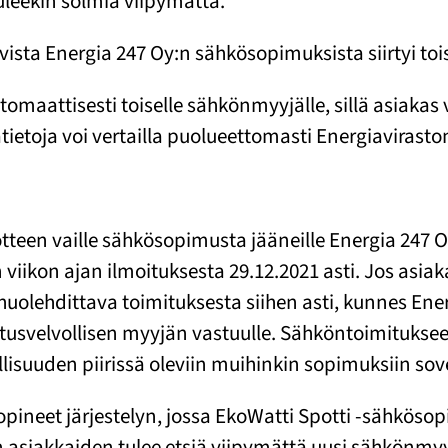
eekin solmia viipymättä.
ista Energia 247 Oy:n sähkösopimuksista siirtyi toi
utomaattisesti toiselle sähkönmyyjälle, sillä asiakas 
toja voi vertailla puolueettomasti Energiaviraston
tteen vaille sähkösopimusta jääneille Energia 247 O
viikon ajan ilmoituksesta 29.12.2021 asti. Jos asiak
lehdittava toimituksesta siihen asti, kunnes Energ
usvelvollisen myyjän vastuulle. Sähköntoimitukseen
llisuuden piirissä oleviin muihinkin sopimuksiin sov
opineet järjestelyn, jossa EkoWatti Spotti -sähköso
 asiakkaiden tulee etsiä viipymättä uusi sähkönmyy