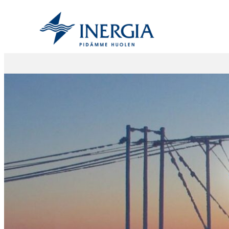
Siirry
sisältöön