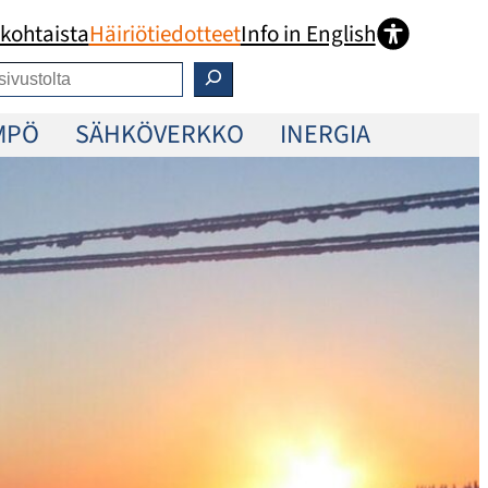
kohtaista
Häiriötiedotteet
Info in English
MPÖ
SÄHKÖVERKKO
INERGIA