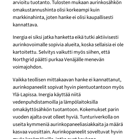
arvioitu tuotanto. Tulosten mukaan aurinkosähkön
omakustannushinta olisi korkeampi kuin
markkinahinta, joten hanke ei olisi kaupallisesti
kannattava.
Inergia ei siksi jatka hanketta eikä tutki aktiivisesti
aurinkovoimalle sopivia alueita, koska sellaisia ei ole
kartoitettu. Selvitys vaikutti myös siihen, että
Northgrid päätti purkaa Venäjälle menevän
voimajohdon.
Vaikka teollisen mittakaavan hanke ei kannattanut,
aurinkopaneelit sopivat hyvin pientuotantoon myös
Ylä-Lapissa. Inergia käyttää niitä
vedenpuhdistamoilla ja lämpölaitoksilla
omakäyttösähkön tuotantoon. Kokemukset parin
vuoden ajalta ovat olleet hyviä. Tunturiverkolla on
useita kymmeniä aurinkopaneeliasiakkaita ja määrä
kasvaa vuosittain. Aurinkopaneelit soveltuvat hyvin