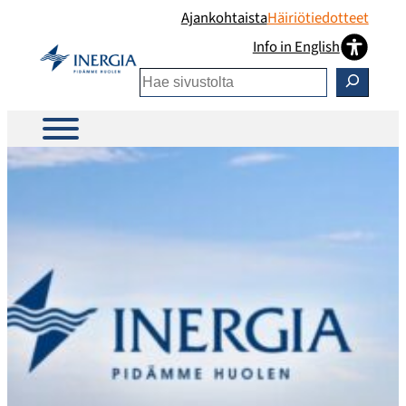
Siirry
Ajankohtaista
Häiriötiedotteet
sisältöön
Info in English
Etsi