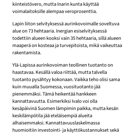
kiinteistövero, mutta Inarin kunta käyttää
voimalaitoksille alempaa veroprosenttia.
Lapin liiton selvityksessä aurinkovoimalle soveltuva
alue on 73 hehtaaria. Inergian esiselvityksessä
todettiin alueen kooksi vain 35 hehtaaria, sillä alueen
maaperä on kosteaa ja turvepitoista, mikä vaikeuttaa
rakentamista.
Ylä-Lapissa aurinkovoiman teollinen tuotanto on
haastavaa. Kesällä valoa riittää, mutta talvella
tuotanto pysähtyy kokonaan. Vaikka teho olisi sama
kuin muualla Suomessa, vuosituotanto jää
pienemmäksi. Tämä heikentää hankkeen
kannattavuutta. Esimerkiksi Ivalo voi olla
kesäpäivinä Suomen lämpimin paikka, mutta kesän
keskilämpötila jää eteläisempiä alueita
alhaisemmaksi. Kannattavuuslaskelmassa
huomioitiin investointi- ja käyttökustannukset sekä