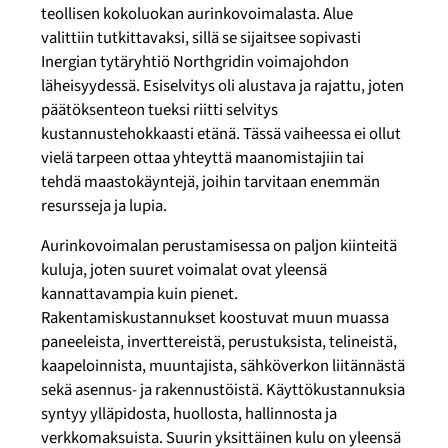
teollisen kokoluokan aurinkovoimalasta. Alue
valittiin tutkittavaksi, sillä se sijaitsee sopivasti
Inergian tytäryhtiö Northgridin voimajohdon
läheisyydessä. Esiselvitys oli alustava ja rajattu, joten
päätöksenteon tueksi riitti selvitys
kustannustehokkaasti etänä. Tässä vaiheessa ei ollut
vielä tarpeen ottaa yhteyttä maanomistajiin tai
tehdä maastokäyntejä, joihin tarvitaan enemmän
resursseja ja lupia.
Aurinkovoimalan perustamisessa on paljon kiinteitä
kuluja, joten suuret voimalat ovat yleensä
kannattavampia kuin pienet.
Rakentamiskustannukset koostuvat muun muassa
paneeleista, inverttereistä, perustuksista, telineistä,
kaapeloinnista, muuntajista, sähköverkon liitännästä
sekä asennus- ja rakennustöistä. Käyttökustannuksia
syntyy ylläpidosta, huollosta, hallinnosta ja
verkkomaksuista. Suurin yksittäinen kulu on yleensä