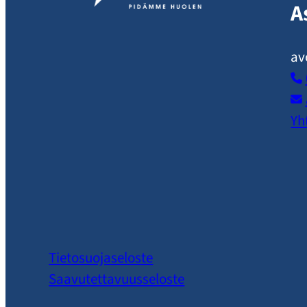
A
av
Yh
Tietosuojaseloste
Saavutettavuusseloste