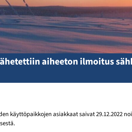
 lähetettiin aiheeton ilmoitus s
en käyttöpaikkojen asiakkaat saivat 29.12.2022 noin 
sestä.