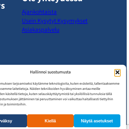
ys
Ajankohtaista
Usein Kysytyt Kysymykset
Asiakaspalvelu
Hallinnoi suostumusta
muksen tarjoamiseksi käytämme teknologioita, kuten evästeitä, tallentaaksemme
äksemme laitetietoja. Näiden tekniikoiden hyväksyminen antaa meille
n käsitellä tietoja, kuten selauskäyttäytymistä tai yksilöllisiä tunnuksia tällä
uostumuksen jättäminen tai peruuttaminen voi vaikuttaa haitallisesti tiettyihin
n ja toimintoihin.
yväksy
Kiellä
Näytä asetukset