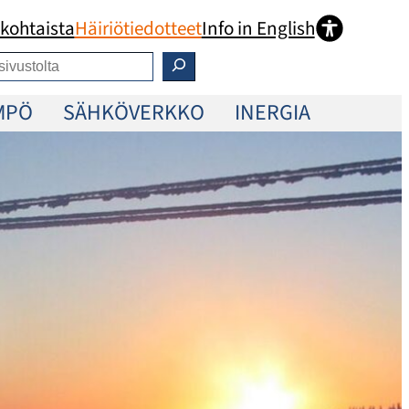
kohtaista
Häiriötiedotteet
Info in English
MPÖ
SÄHKÖVERKKO
INERGIA