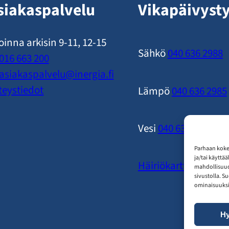
siakaspalvelu
Vikapäivyst
oinna arkisin 9-11, 12-15
Sähkö
040 636 2988
016 663 200
asiakaspalvelu​@inergia.fi
teystiedot
Lämpö
040 636 2985
Vesi
040 636 2989
Parhaan koke
ja/tai käyttä
Häiriökartta
mahdollisuude
sivustolla. S
ominaisuuksii
H