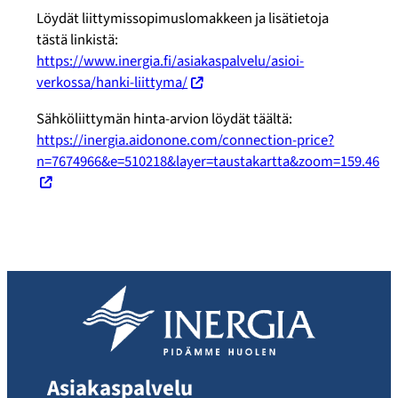
Löydät liittymissopimuslomakkeen ja lisätietoja
tästä linkistä:
https://www.inergia.fi/asiakaspalvelu/asioi-
verkossa/hanki-liittyma/
Sähköliittymän hinta-arvion löydät täältä:
https://inergia.aidonone.com/connection-price?
n=7674966&e=510218&layer=taustakartta&zoom=159.46
Asiakaspalvelu