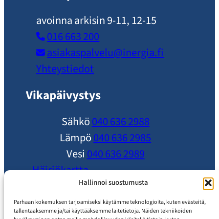
avoinna arkisin 9-11, 12-15
016 663 200
asiakaspalvelu​@inergia.fi
Yhteystiedot
Vikapäivystys
Sähkö
040 636 2988
Lämpö
040 636 2985
Vesi
040 636 2989
Häiriökartta
Ole yhteydessä
Hallinnoi suostumusta
Ajankohtaista
Parhaan kokemuksen tarjoamiseksi käytämme teknologioita, kuten evästeitä,
tallentaaksemme ja/tai käyttääksemme laitetietoja. Näiden tekniikoiden
Usein Kysytyt Kysymykset