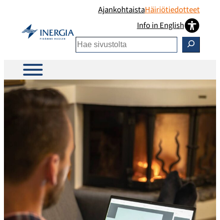
Siirry
Ajankohtaista
Häiriötiedotteet
sisältöön
Info in English
Etsi