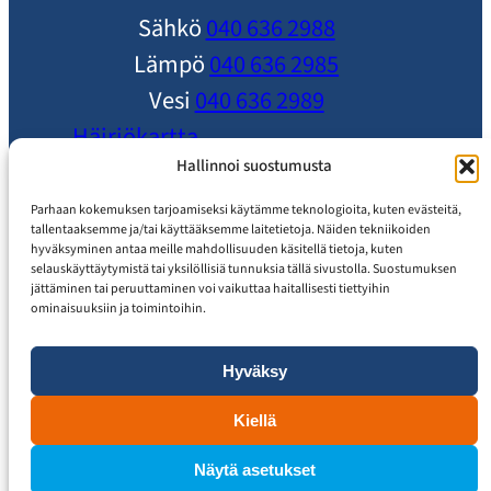
Sähkö
040 636 2988
Lämpö
040 636 2985
Vesi
040 636 2989
Häiriökartta
Ole yhteydessä
Hallinnoi suostumusta
Ajankohtaista
Parhaan kokemuksen tarjoamiseksi käytämme teknologioita, kuten evästeitä,
tallentaaksemme ja/tai käyttääksemme laitetietoja. Näiden tekniikoiden
Usein Kysytyt Kysymykset
hyväksyminen antaa meille mahdollisuuden käsitellä tietoja, kuten
selauskäyttäytymistä tai yksilöllisiä tunnuksia tällä sivustolla. Suostumuksen
Asiakaspalvelu
jättäminen tai peruuttaminen voi vaikuttaa haitallisesti tiettyihin
ominaisuuksiin ja toimintoihin.
Hyväksy
Tietosuojaseloste
Saavutettavuusseloste
Kiellä
Näytä asetukset