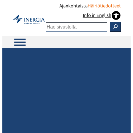
Siirry
Ajankohtaista
Häiriötiedotteet
sisältöön
Info in English
Etsi