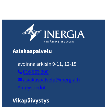
Asiakaspalvelu
avoinna arkisin 9-11, 12-15
016 663 200
asiakaspalvelu​@inergia.fi
Yhteystiedot
Vikapäivystys