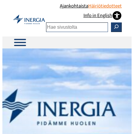
Siirry
Ajankohtaista
Häiriötiedotteet
sisältöön
Info in English
Etsi