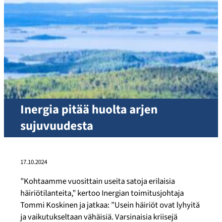
Inergia pitää huolta arjen
sujuvuudesta
17.10.2024
”Kohtaamme vuosittain useita satoja erilaisia
häiriötilanteita,” kertoo Inergian toimitusjohtaja
Tommi Koskinen ja jatkaa: ”Usein häiriöt ovat lyhyitä
ja vaikutukseltaan vähäisiä. Varsinaisia kriisejä