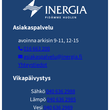
Asiakaspalvelu
avoinna arkisin 9-11, 12-15
016 663 200
asiakaspalvelu​@inergia.fi
Yhteystiedot
Vikapäivystys
Sähkö
040 636 2988
Lämpö
040 636 2985
Vesi
040 636 2989