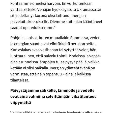
kohtaamme onneksi harvoin. En voi kuitenkaan
väittää, etteikö Venäjän hyökkäyssota Ukrainassa tai
sitä edeltänyt korona olisi laittanut Inergian
palveluita koetukselle. Olemme kuitenkin kääntäneet
saadut opit eduiksemme.”
Pohjois-Lapissa, kuten muuallakin Suomessa, veden
ja energian saanti ovat elintärkeitä perustarpeita.
Kun asiakas avaa vesihanan tai sytyttää valot, hän
luottaa siihen, että palvelu toimii. Kodeissa ja vapaa-
ajan asunnoissa lämpöjen tulee pysyä päällä, vaikka
ketään ei olisi paikalla. Inergian ydintehtävänä on
varmistaa, että näin tapahtuu – aina ja kaikissa
tilanteissa.
Päivystäjämme sähkölle, lämmölle ja vedelle
ovat aina valmiina selvittämään vikatilanteet
viipymättä
Vaikka häiriö olisi pieni, jokainen keskeytys aiheuttaa