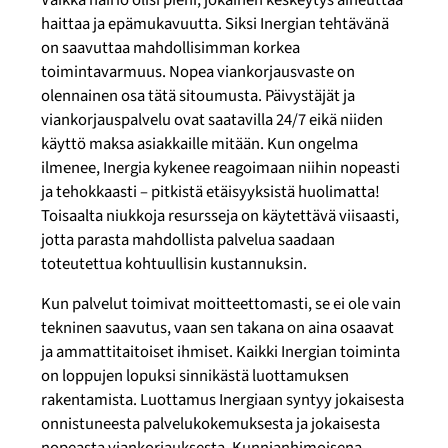
haittaa ja epämukavuutta. Siksi Inergian tehtävänä
on saavuttaa mahdollisimman korkea
toimintavarmuus. Nopea viankorjausvaste on
olennainen osa tätä sitoumusta. Päivystäjät ja
viankorjauspalvelu ovat saatavilla 24/7 eikä niiden
käyttö maksa asiakkaille mitään. Kun ongelma
ilmenee, Inergia kykenee reagoimaan niihin nopeasti
ja tehokkaasti – pitkistä etäisyyksistä huolimatta!
Toisaalta niukkoja resursseja on käytettävä viisaasti,
jotta parasta mahdollista palvelua saadaan
toteutettua kohtuullisin kustannuksin.
Kun palvelut toimivat moitteettomasti, se ei ole vain
tekninen saavutus, vaan sen takana on aina osaavat
ja ammattitaitoiset ihmiset. Kaikki Inergian toiminta
on loppujen lopuksi sinnikästä luottamuksen
rakentamista. Luottamus Inergiaan syntyy jokaisesta
onnistuneesta palvelukokemuksesta ja jokaisesta