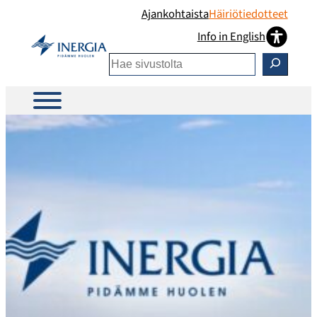
Siirry
Ajankohtaista
Häiriötiedotteet
sisältöön
Info in English
Etsi