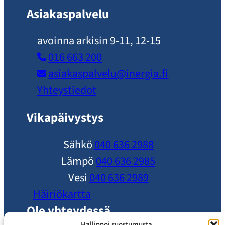
Asiakaspalvelu
avoinna arkisin 9-11, 12-15
016 663 200
asiakaspalvelu​@inergia.fi
Yhteystiedot
Vikapäivystys
Sähkö
040 636 2988
Lämpö
040 636 2985
Vesi
040 636 2989
Häiriökartta
Ole yhteydessä
Hallinnoi suostumusta