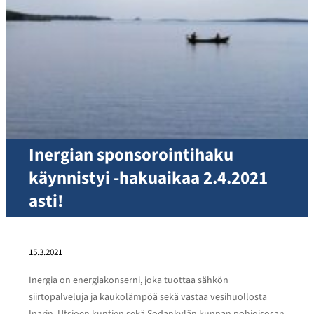
Inergian sponsorointihaku
käynnistyi -hakuaikaa 2.4.2021
asti!
15.3.2021
Inergia on energiakonserni, joka tuottaa sähkön
siirtopalveluja ja kaukolämpöä sekä vastaa vesihuollosta
Inarin, Utsjoen kuntien sekä Sodankylän kunnan pohjoisosan