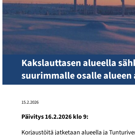
Kakslauttasen alueella säh
suurimmalle osalle alueen 
15.2.2026
Päivitys 16.2.2026 klo 9:
Korjaustöitä jatketaan alueella ja Tunturi