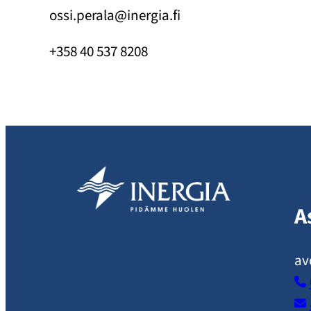
ossi.perala@inergia.fi
+358 40 537 8208
A
av