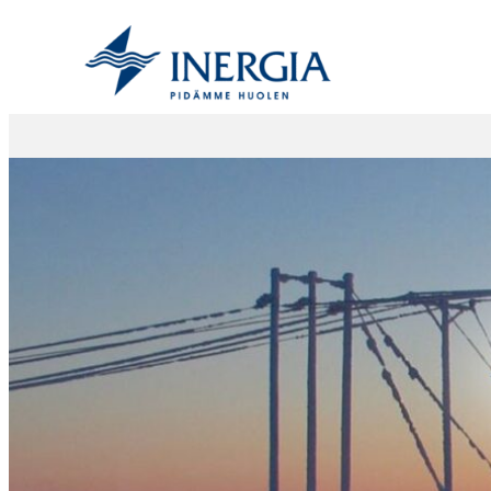
Siirry
sisältöön