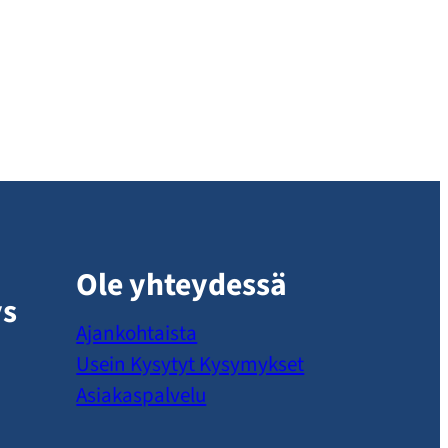
Ole yhteydessä
ys
Ajankohtaista
Usein Kysytyt Kysymykset
Asiakaspalvelu