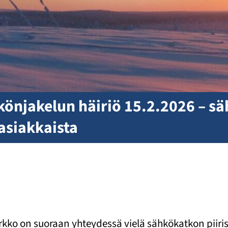
könjakelun häiriö 15.2.2026 – sä
asiakkaista
verkko on suoraan yhteydessä vielä sähkökatkon piir