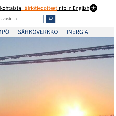
kohtaista
Häiriötiedotteet
Info in English
MPÖ
SÄHKÖVERKKO
INERGIA