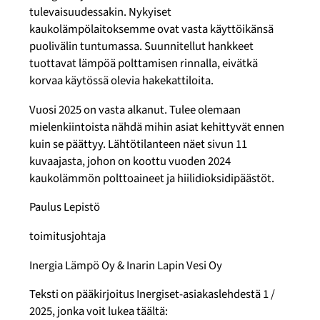
tulevaisuudessakin. Nykyiset
kaukolämpölaitoksemme ovat vasta käyttöikänsä
puolivälin tuntumassa. Suunnitellut hankkeet
tuottavat lämpöä polttamisen rinnalla, eivätkä
korvaa käytössä olevia hakekattiloita.
Vuosi 2025 on vasta alkanut. Tulee olemaan
mielenkiintoista nähdä mihin asiat kehittyvät ennen
kuin se päättyy. Lähtötilanteen näet sivun 11
kuvaajasta, johon on koottu vuoden 2024
kaukolämmön polttoaineet ja hiilidioksidipäästöt.
Paulus Lepistö
toimitusjohtaja
Inergia Lämpö Oy & Inarin Lapin Vesi Oy
Teksti on pääkirjoitus Inergiset-asiakaslehdestä 1 /
2025, jonka voit lukea täältä: