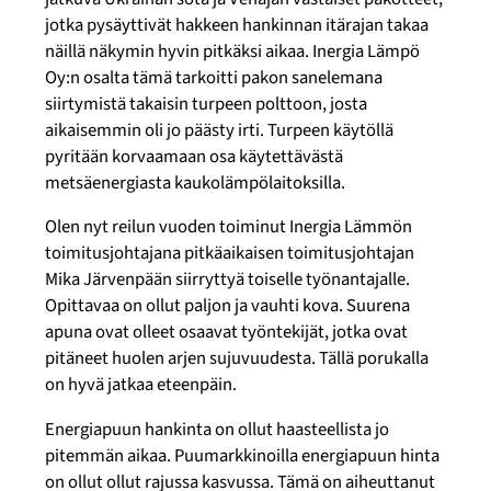
jotka pysäyttivät hakkeen hankinnan itärajan takaa
näillä näkymin hyvin pitkäksi aikaa. Inergia Lämpö
Oy:n osalta tämä tarkoitti pakon sanelemana
siirtymistä takaisin turpeen polttoon, josta
aikaisemmin oli jo päästy irti. Turpeen käytöllä
pyritään korvaamaan osa käytettävästä
metsäenergiasta kaukolämpölaitoksilla.
Olen nyt reilun vuoden toiminut Inergia Lämmön
toimitusjohtajana pitkäaikaisen toimitusjohtajan
Mika Järvenpään siirryttyä toiselle työnantajalle.
Opittavaa on ollut paljon ja vauhti kova. Suurena
apuna ovat olleet osaavat työntekijät, jotka ovat
pitäneet huolen arjen sujuvuudesta. Tällä porukalla
on hyvä jatkaa eteenpäin.
Energiapuun hankinta on ollut haasteellista jo
pitemmän aikaa. Puumarkkinoilla energiapuun hinta
on ollut ollut rajussa kasvussa. Tämä on aiheuttanut