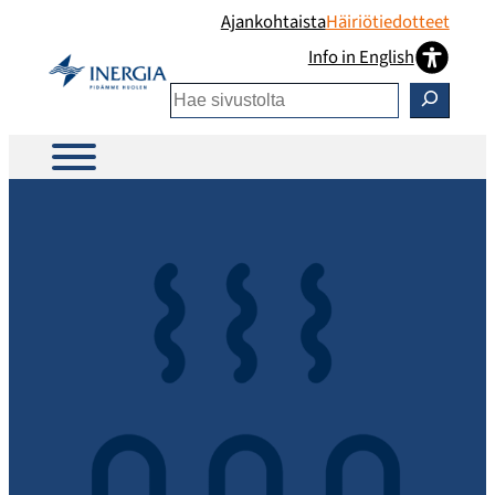
Siirry
Ajankohtaista
Häiriötiedotteet
sisältöön
Info in English
Etsi