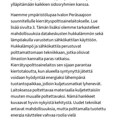
ylläpitämään kaikkien sidosryhmien kanssa.
Haemme ympäristölupaa Ivalon Peräsaajoon
suunnitellulle kierrätyspolttoainelaitokselle. Lue
lisää sivulta 3. Tämän lisäksi olemme tarkastelleet
mahdollisuuksia datakeskusten hukkalämmön sekä
lämpöakulla varustetun sähkökattilan käyttöön.
Hukkalämpö ja sähkökattila perustuvat
polttamattomaan tekniikkaan, jotka olisivat
ilmaston kannalta paras ratkaisu.
Kierrätyspolttoainelaitos sen sijaan parantaa
kiertotaloutta, kun alueella syntynyttä jätettä
voidaan hyödyntää energiaksi lähempänä
tuotantopaikkaa, jolloin kuljetusmatkat lyhenevät.
Laitoksessa poltettavaa materiaalia kuljetettaisiin
muuten muualle poltettavaksi. Nämä hankkeet
kuvaavat hyvin nykyistä kehitystä. Uudet tekniikat
antavat mahdollisuuksia, mutta polttamalla tuotettu
energia näyttelee vahvaa roolia vielä