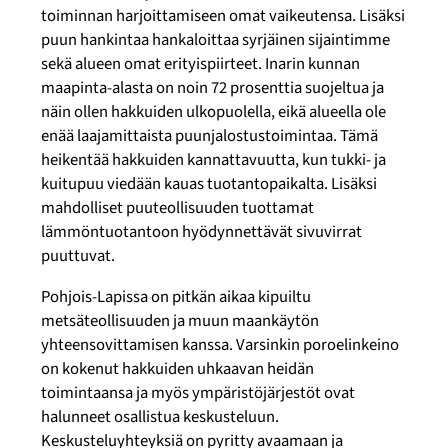
toiminnan harjoittamiseen omat vaikeutensa. Lisäksi
puun hankintaa hankaloittaa syrjäinen sijaintimme
sekä alueen omat erityispiirteet. Inarin kunnan
maapinta-alasta on noin 72 prosenttia suojeltua ja
näin ollen hakkuiden ulkopuolella, eikä alueella ole
enää laajamittaista puunjalostustoimintaa. Tämä
heikentää hakkuiden kannattavuutta, kun tukki- ja
kuitupuu viedään kauas tuotantopaikalta. Lisäksi
mahdolliset puuteollisuuden tuottamat
lämmöntuotantoon hyödynnettävät sivuvirrat
puuttuvat.
Pohjois-Lapissa on pitkän aikaa kipuiltu
metsäteollisuuden ja muun maankäytön
yhteensovittamisen kanssa. Varsinkin poroelinkeino
on kokenut hakkuiden uhkaavan heidän
toimintaansa ja myös ympäristöjärjestöt ovat
halunneet osallistua keskusteluun.
Keskusteluyhteyksiä on pyritty avaamaan ja