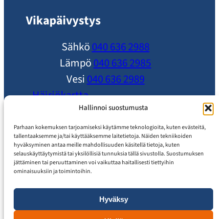
Vikapäivystys
Sähkö
040 636 2988
Lämpö
040 636 2985
Vesi
040 636 2989
Häiriökartta
Ole yhteydessä
Hallinnoi suostumusta
Ajankohtaista
Parhaan kokemuksen tarjoamiseksi käytämme teknologioita, kuten evästeitä,
tallentaaksemme ja/tai käyttääksemme laitetietoja. Näiden tekniikoiden
Usein Kysytyt Kysymykset
hyväksyminen antaa meille mahdollisuuden käsitellä tietoja, kuten
selauskäyttäytymistä tai yksilöllisiä tunnuksia tällä sivustolla. Suostumuksen
Asiakaspalvelu
jättäminen tai peruuttaminen voi vaikuttaa haitallisesti tiettyihin
ominaisuuksiin ja toimintoihin.
Hyväksy
Tietosuojaseloste