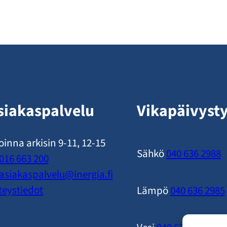
siakaspalvelu
Vikapäivyst
oinna arkisin 9-11, 12-15
Sähkö
040 636 2988
016 663 200
asiakaspalvelu​@inergia.fi
teystiedot
Lämpö
040 636 2985