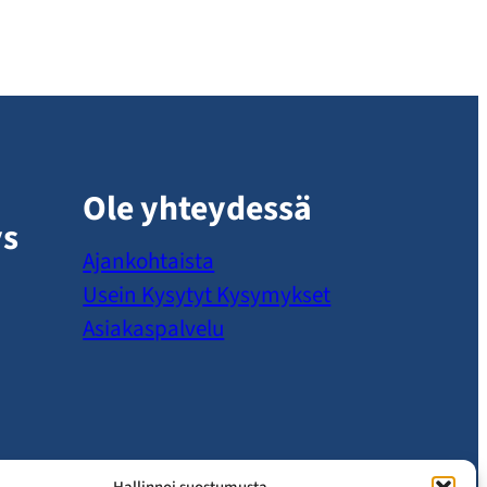
Ole yhteydessä
ys
Ajankohtaista
Usein Kysytyt Kysymykset
Asiakaspalvelu