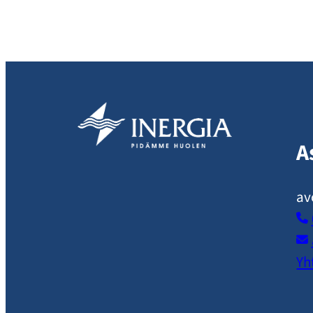
A
av
Yh