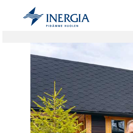
Siirry
sisältöön