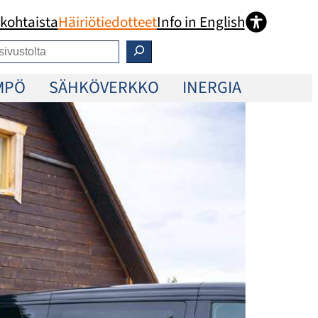
kohtaista
Häiriötiedotteet
Info in English
MPÖ
SÄHKÖVERKKO
INERGIA