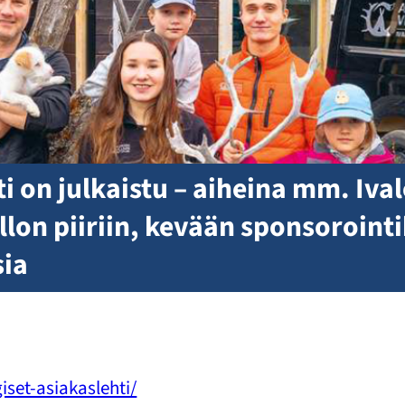
i on julkaistu – aiheina mm. Iva
lon piiriin, kevään sponsorointi
ia
iset-asiakaslehti/