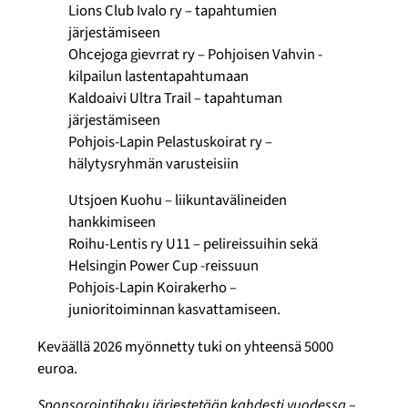
Lions Club Ivalo ry – tapahtumien
järjestämiseen
Ohcejoga gievrrat ry – Pohjoisen Vahvin -
kilpailun lastentapahtumaan
Kaldoaivi Ultra Trail – tapahtuman
järjestämiseen
Pohjois-Lapin Pelastuskoirat ry –
hälytysryhmän varusteisiin
Utsjoen Kuohu – liikuntavälineiden
hankkimiseen
Roihu-Lentis ry U11 – pelireissuihin sekä
Helsingin Power Cup -reissuun
Pohjois-Lapin Koirakerho –
junioritoiminnan kasvattamiseen.
Keväällä 2026 myönnetty tuki on yhteensä 5000
euroa.
Sponsorointihaku järjestetään kahdesti vuodessa –