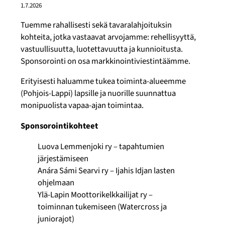
1.7.2026
Tuemme rahallisesti sekä tavaralahjoituksin
kohteita, jotka vastaavat arvojamme: rehellisyyttä,
vastuullisuutta, luotettavuutta ja kunnioitusta.
Sponsorointi on osa markkinointiviestintäämme.
Erityisesti haluamme tukea toiminta-alueemme
(Pohjois-Lappi) lapsille ja nuorille suunnattua
monipuolista vapaa-ajan toimintaa.
Sponsorointikohteet
Luova Lemmenjoki ry – tapahtumien
järjestämiseen
Anára Sámi Searvi ry – Ijahis Idjan lasten
ohjelmaan
Ylä-Lapin Moottorikelkkailijat ry –
toiminnan tukemiseen (Watercross ja
juniorajot)