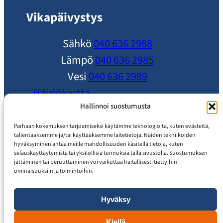
Vikapäivystys
Sähkö
040 636 2988
Lämpö
040 636 2985
Vesi
040 636 2989
Häiriökartta
Ole yhteydessä
Hallinnoi suostumusta
Ajankohtaista
Parhaan kokemuksen tarjoamiseksi käytämme teknologioita, kuten evästeitä,
tallentaaksemme ja/tai käyttääksemme laitetietoja. Näiden tekniikoiden
Usein Kysytyt Kysymykset
hyväksyminen antaa meille mahdollisuuden käsitellä tietoja, kuten
selauskäyttäytymistä tai yksilöllisiä tunnuksia tällä sivustolla. Suostumuksen
Asiakaspalvelu
jättäminen tai peruuttaminen voi vaikuttaa haitallisesti tiettyihin
ominaisuuksiin ja toimintoihin.
Hyväksy
Tietosuojaseloste
Saavutettavuusseloste
Kiellä