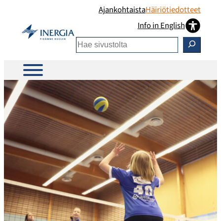
Siirry
Ajankohtaista
Häiriötiedotteet
sisältöön
Info in English
Etsi