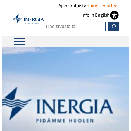
Siirry
Ajankohtaista
Häiriötiedotteet
sisältöön
Info in English
Etsi