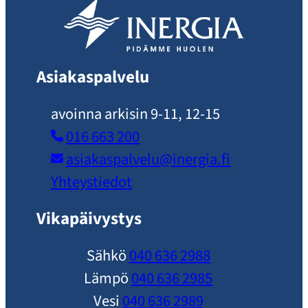
Asiakaspalvelu
avoinna arkisin 9-11, 12-15
016 663 200
asiakaspalvelu​@inergia.fi
Yhteystiedot
Vikapäivystys
Sähkö
040 636 2988
Lämpö
040 636 2985
Vesi
040 636 2989