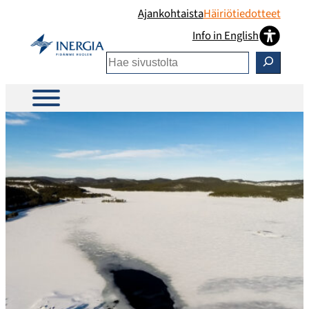
Siirry
Ajankohtaista
Häiriötiedotteet
sisältöön
Info in English
Etsi