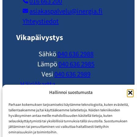
016 663 200
asiakaspalvelu​@inergia.fi
Yhteystiedot
Vikapäivystys
Sähkö
040 636 2988
Lämpö
040 636 2985
Vesi
040 636 2989
Häiriökartta
Ole yhteydessä
Hallinnoi suostumusta
Ajankohtaista
Parhaan kokemuksen tarjoamiseksi käytämme teknologioita, kuten evästeitä,
tallentaaksemme ja/tai käyttääksemme laitetietoja. Näiden tekniikoiden
Usein Kysytyt Kysymykset
hyväksyminen antaa meille mahdollisuuden käsitellä tietoja, kuten
selauskäyttäytymistä tai yksilöllisiä tunnuksia tällä sivustolla. Suostumuksen
Asiakaspalvelu
jättäminen tai peruuttaminen voi vaikuttaa haitallisesti tiettyihin
ominaisuuksiin ja toimintoihin.