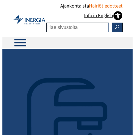
Siirry
Ajankohtaista
Häiriötiedotteet
sisältöön
Info in English
Etsi