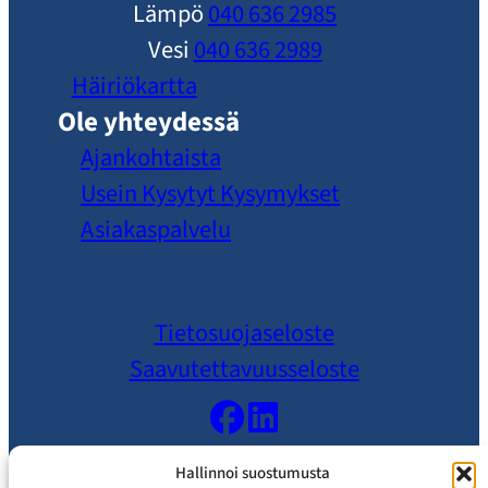
Lämpö
040 636 2985
Vesi
040 636 2989
Häiriökartta
Ole yhteydessä
Ajankohtaista
Usein Kysytyt Kysymykset
Asiakaspalvelu
Tietosuojaseloste
Saavutettavuusseloste
Hallinnoi suostumusta