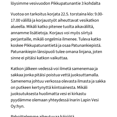
löysimme vesivuodon Pikkupatunantie 3 kohdalta
Vuotoa on tarkoitus korjata 22.5. torstaina klo: 9.00-
17.00 välillä ja korjaustyöt aiheuttavat vesikatkon
alueella. Mikäli katko pitenee tuolta aikaväliltä,
annamme lisätietoja. Korjaus voi myös siirtyä
perjantaille, mikäli ongelmia ilmenee. Tuleva katko
koskee Pikkupatunantietä ja osaa Patunankiepistä.
Patunankiepin länsipuoli tulee omana linjana, joten
sinne ei pitäisi katkon vaikuttaa.
Katkon jälkeen vedessä voi ilmetä samenemaa ja
sakkaa jonka pitäisi poistua vettä juoksuttamalla.
Samenema johtuu verkossa olevasta ilmasta ja sakka
on putkeen kertynyttä kiintoainesta. Mikäli
juoksutuksesta huolimatta vesi ei kirkastu
pyydämme olemaan yhteydessä Inarin Lapin Vesi
Oy:hyn.
Pahoittelemme aiheutuvaa häiriötä.