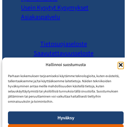
Usein Kysytyt Kysymykset
Asiakaspalvelu
Tietosuojaseloste
Saavutettavuusseloste
Hallinnoi suostumusta
Parhaan kokemuksen tarjoamiseksi käytämme teknologioita, kuten evästeitä,
tallentaaksemme ja/tai käyttääksemme laitetietoja. Näiden tekniikoiden
hyväksyminen antaa meille mahdollisuuden käsitellä tietoja, kuten
selauskäyttäytymistä tai yksilöllisiä tunnuksia tällä sivustolla. Suostumuksen
jättäminen tai peruuttaminen voi vaikuttaa haitallisesti tiettyihin
ominaisuuksiin ja toimintoihin.
Hyväksy