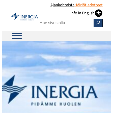
Siirry
Ajankohtaista
Häiriötiedotteet
sisältöön
Info in English
Etsi