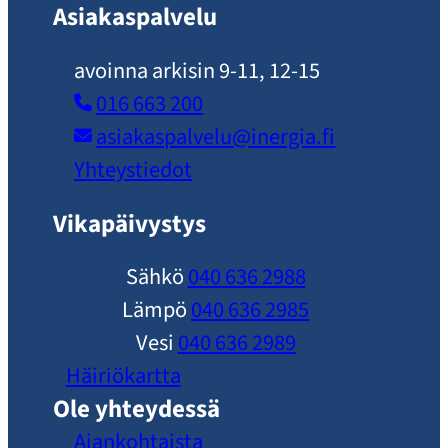
Asiakaspalvelu
avoinna arkisin 9-11, 12-15
016 663 200
asiakaspalvelu​@inergia.fi
Yhteystiedot
Vikapäivystys
Sähkö
040 636 2988
Lämpö
040 636 2985
Vesi
040 636 2989
Häiriökartta
Ole yhteydessä
Ajankohtaista