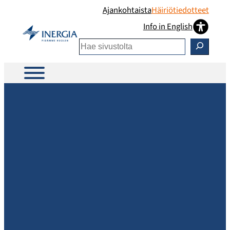
Siirry
Ajankohtaista
Häiriötiedotteet
sisältöön
Info in English
Etsi