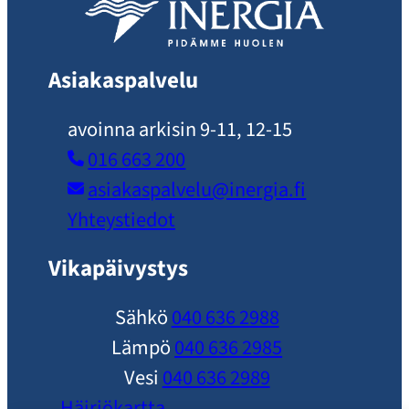
Asiakaspalvelu
avoinna arkisin 9-11, 12-15
016 663 200
asiakaspalvelu​@inergia.fi
Yhteystiedot
Vikapäivystys
Sähkö
040 636 2988
Lämpö
040 636 2985
Vesi
040 636 2989
Häiriökartta