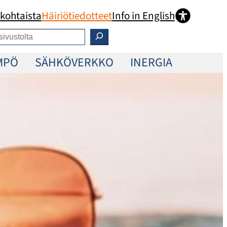
kohtaista
Häiriötiedotteet
Info in English
MPÖ
SÄHKÖVERKKO
INERGIA