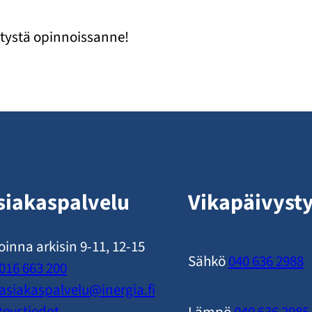
estystä opinnoissanne!
siakaspalvelu
Vikapäivyst
oinna arkisin 9-11, 12-15
Sähkö
040 636 2988
016 663 200
asiakaspalvelu​@inergia.fi
teystiedot