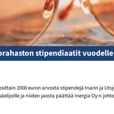
ahaston stipendiaatit vuodelle 
ain 2000 euron arvosta stipendejä Inarin ja Utsjoen 
kelijoille ja niiden jaosta päättää Inergia Oy:n joh