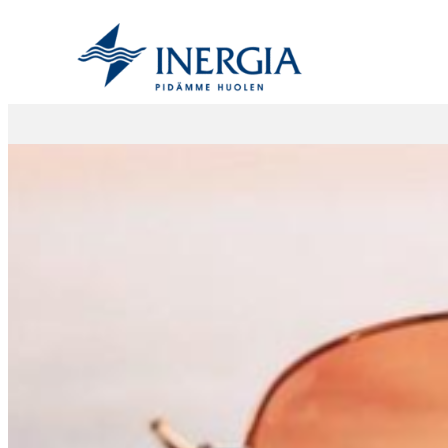
Siirry
sisältöön