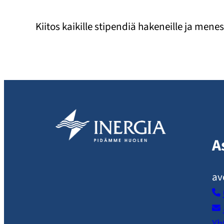
Kiitos kaikille stipendiä hakeneille ja men
A
av
Yh