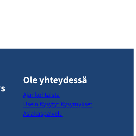
Ole yhteydessä
ys
Ajankohtaista
Usein Kysytyt Kysymykset
Asiakaspalvelu