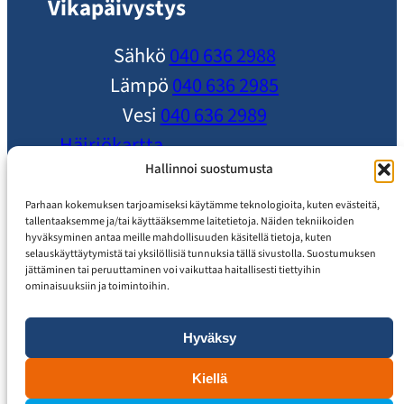
Vikapäivystys
Sähkö
040 636 2988
Lämpö
040 636 2985
Vesi
040 636 2989
Häiriökartta
Ole yhteydessä
Hallinnoi suostumusta
Ajankohtaista
Parhaan kokemuksen tarjoamiseksi käytämme teknologioita, kuten evästeitä,
tallentaaksemme ja/tai käyttääksemme laitetietoja. Näiden tekniikoiden
Usein Kysytyt Kysymykset
hyväksyminen antaa meille mahdollisuuden käsitellä tietoja, kuten
selauskäyttäytymistä tai yksilöllisiä tunnuksia tällä sivustolla. Suostumuksen
Asiakaspalvelu
jättäminen tai peruuttaminen voi vaikuttaa haitallisesti tiettyihin
ominaisuuksiin ja toimintoihin.
Hyväksy
Tietosuojaseloste
Saavutettavuusseloste
Kiellä