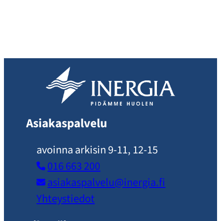
Asiakaspalvelu
avoinna arkisin 9-11, 12-15
016 663 200
asiakaspalvelu​@inergia.fi
Yhteystiedot