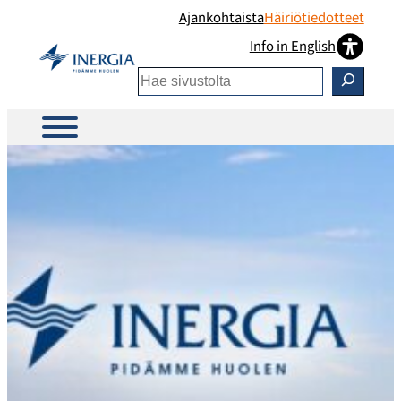
Siirry
Ajankohtaista
Häiriötiedotteet
sisältöön
Info in English
Etsi