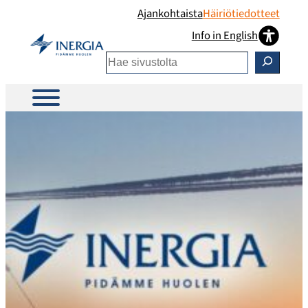
Siirry
Ajankohtaista
Häiriötiedotteet
sisältöön
Info in English
Etsi