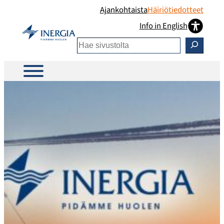
Siirry
Ajankohtaista
Häiriötiedotteet
sisältöön
Info in English
Etsi