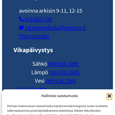
avoinna arkisin 9-11, 12-15
016 663 200
asiakaspalvelu​@inergia.fi
Yhteystiedot
Vikapäivystys
Sähkö
040 636 2988
Lämpö
040 636 2985
Vesi
040 636 2989
Häiriökartta
Ole yhteydessä
Hallinnoi suostumusta
Ajankohtaista
Parhaan kokemuksen tarjoamiseksi käytämme teknologioita, kuten evästeitä,
tallentaaksemme ja/tai käyttääksemme laitetietoja. Näiden tekniikoiden
Usein Kysytyt Kysymykset