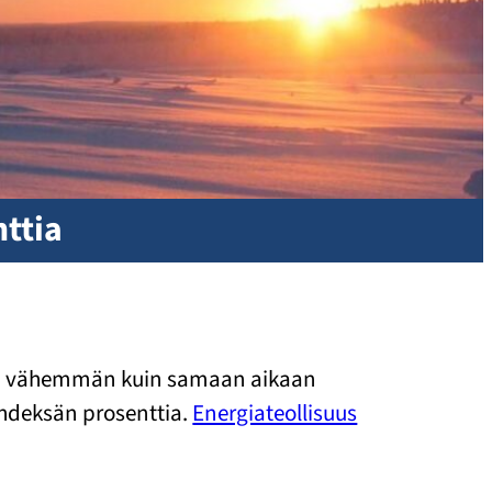
ttia
ttia vähemmän kuin samaan aikaan
yhdeksän prosenttia.
Energiateollisuus