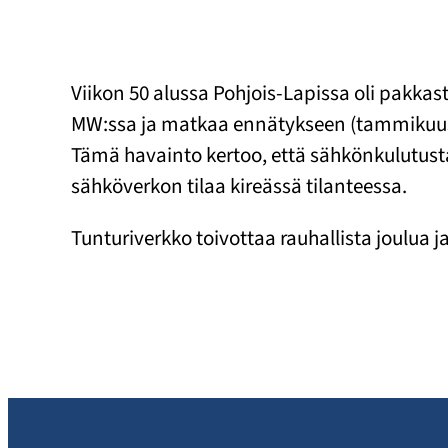
Viikon 50 alussa Pohjois-Lapissa oli pakkast
MW:ssa ja matkaa ennätykseen (tammikuussa 
Tämä havainto kertoo, että sähkönkulutusta o
sähköverkon tilaa kireässä tilanteessa.
Tunturiverkko toivottaa rauhallista joulua j