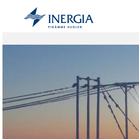
Siirry
sisältöön