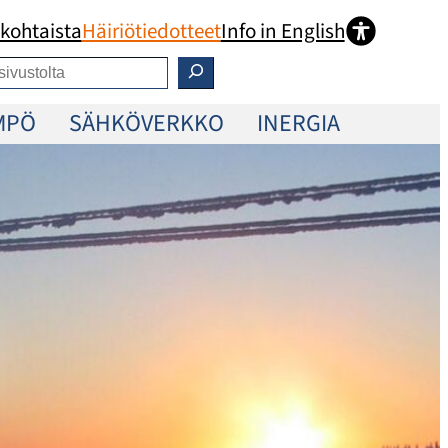
kohtaista
Häiriötiedotteet
Info in English
MPÖ
SÄHKÖVERKKO
INERGIA