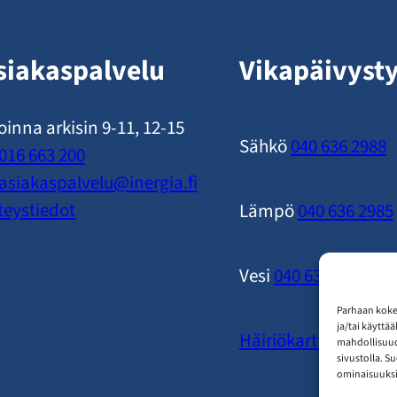
siakaspalvelu
Vikapäivyst
oinna arkisin 9-11, 12-15
Sähkö
040 636 2988
016 663 200
asiakaspalvelu​@inergia.fi
teystiedot
Lämpö
040 636 2985
Vesi
040 636 2989
Parhaan koke
ja/tai käyttä
Häiriökartta
mahdollisuude
sivustolla. S
ominaisuuksii