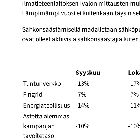
Ilmatieteenlaitoksen Ivalon mittausten m
Lämpimämpi vuosi ei kuitenkaan täysin sel
Sähkönsäästämisellä madalletaan sähköpula
ovat olleet aktiivisia sähkönsäästäjiä kuten
Syyskuu
Lok
Tunturiverkko
-13%
-17
Fingrid
-7%
-7%
Energiateollisuus
-14%
-11
Astetta alemmas -
kampanjan
-10%
-10
tavoitetaso