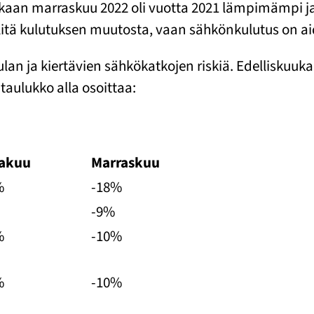
ukaan marraskuu 2022 oli vuotta 2021 lämpimämpi j
itä kulutuksen muutosta, vaan sähkönkulutus on ai
n ja kiertävien sähkökatkojen riskiä. Edelliskuuk
 taulukko alla osoittaa:
akuu
Marraskuu
%
-18%
-9%
%
-10%
%
-10%