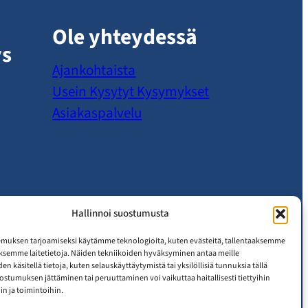
Ole yhteydessä
ys
Ajankohtaista
Usein Kysytyt Kysymykset
Asiakaspalvelu
Hallinnoi suostumusta
muksen tarjoamiseksi käytämme teknologioita, kuten evästeitä, tallentaaksemme
äksemme laitetietoja. Näiden tekniikoiden hyväksyminen antaa meille
n käsitellä tietoja, kuten selauskäyttäytymistä tai yksilöllisiä tunnuksia tällä
uostumuksen jättäminen tai peruuttaminen voi vaikuttaa haitallisesti tiettyihin
n ja toimintoihin.