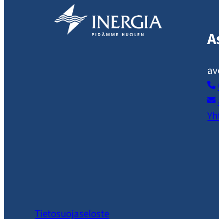
A
av
Yh
Tietosuojaseloste