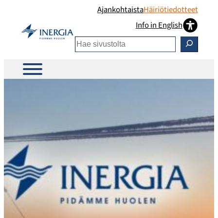
Siirry
Ajankohtaista
Häiriötiedotteet
sisältöön
Info in English
Etsi