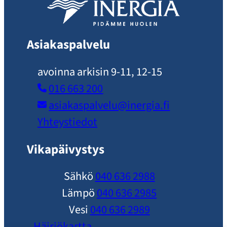
Asiakaspalvelu
avoinna arkisin 9-11, 12-15
016 663 200
asiakaspalvelu​@inergia.fi
Yhteystiedot
Vikapäivystys
Sähkö
040 636 2988
Lämpö
040 636 2985
Vesi
040 636 2989
Häiriökartta