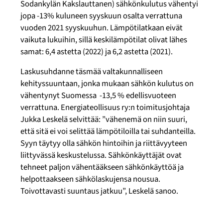
Sodankylän Kakslauttanen) sähkönkulutus vähentyi
jopa -13% kuluneen syyskuun osalta verrattuna
vuoden 2021 syyskuuhun. Lämpötilatkaan eivät
vaikuta lukuihin, sillä keskilämpötilat olivat lähes
samat: 6,4 astetta (2022) ja 6,2 astetta (2021).
Laskusuhdanne täsmää valtakunnalliseen
kehityssuuntaan, jonka mukaan sähkön kulutus on
vähentynyt Suomessa -13,5 % edellisvuoteen
verrattuna. Energiateollisuus ry:n toimitusjohtaja
Jukka Leskelä selvittää: ”vähenemä on niin suuri,
että sitä ei voi selittää lämpötiloilla tai suhdanteilla.
Syyn täytyy olla sähkön hintoihin ja riittävyyteen
liittyvässä keskustelussa. Sähkönkäyttäjät ovat
tehneet paljon vähentääkseen sähkönkäyttöä ja
helpottaakseen sähkölaskujensa nousua.
Toivottavasti suuntaus jatkuu”, Leskelä sanoo.