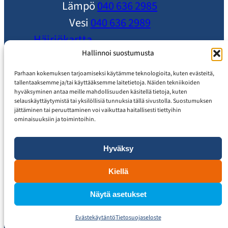
Lämpö
040 636 2985
Vesi
040 636 2989
Häiriökartta
Ole yhteydessä
Hallinnoi suostumusta
Ajankohtaista
Parhaan kokemuksen tarjoamiseksi käytämme teknologioita, kuten evästeitä,
tallentaaksemme ja/tai käyttääksemme laitetietoja. Näiden tekniikoiden
Usein Kysytyt Kysymykset
hyväksyminen antaa meille mahdollisuuden käsitellä tietoja, kuten
selauskäyttäytymistä tai yksilöllisiä tunnuksia tällä sivustolla. Suostumuksen
Asiakaspalvelu
jättäminen tai peruuttaminen voi vaikuttaa haitallisesti tiettyihin
ominaisuuksiin ja toimintoihin.
Hyväksy
Tietosuojaseloste
Saavutettavuusseloste
Kiellä
Näytä asetukset
Evästekäytäntö
Tietosuojaseloste