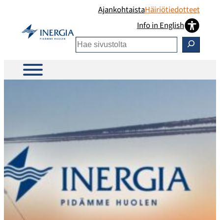
Siirry
Ajankohtaista
Häiriötiedotteet
sisältöön
Info in English
Etsi