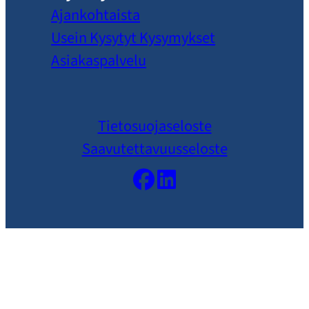
Ajankohtaista
Usein Kysytyt Kysymykset
Asiakaspalvelu
Tietosuojaseloste
Saavutettavuusseloste