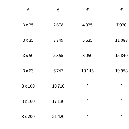
A
€
€
€
3 x 25
2 678
4 025
7 920
3 x 35
3 749
5 635
11 088
3 x 50
5 355
8 050
15 840
3 x 63
6 747
10 143
19 958
3 x 100
10 710
*
*
3 x 160
17 136
*
*
3 x 200
21 420
*
*