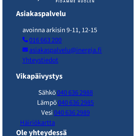
Asiakaspalvelu
avoinna arkisin 9-11, 12-15
016 663 200
asiakaspalvelu​@inergia.fi
Yhteystiedot
Vikapäivystys
Sähkö
040 636 2988
Lämpö
040 636 2985
Vesi
040 636 2989
Häiriökartta
Ole yhteydessä