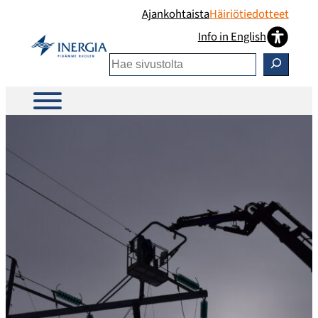
Siirry
Ajankohtaista
Häiriötiedotteet
sisältöön
Info in English
Etsi