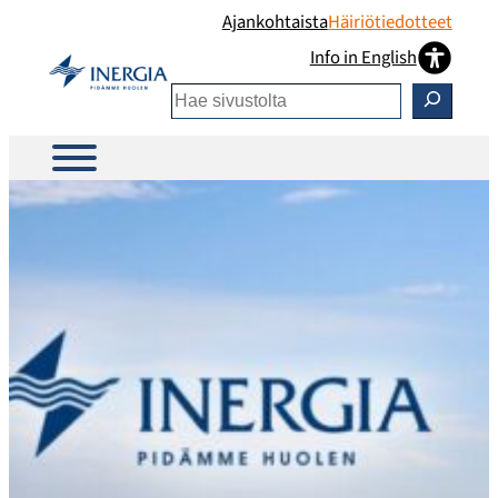
Siirry
Ajankohtaista
Häiriötiedotteet
sisältöön
Info in English
Etsi