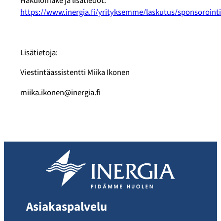
Hakulomake ja lisätiedot:
https://www.inergia.fi/yrityksemme/laskutus/sponsorointi
Lisätietoja:
Viestintäassistentti Miika Ikonen
miika.ikonen@inergia.fi
Asiakaspalvelu