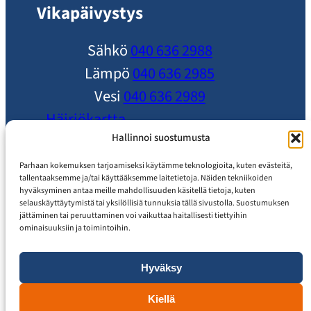
Vikapäivystys
Sähkö
040 636 2988
Lämpö
040 636 2985
Vesi
040 636 2989
Häiriökartta
Ole yhteydessä
Hallinnoi suostumusta
Ajankohtaista
Parhaan kokemuksen tarjoamiseksi käytämme teknologioita, kuten evästeitä,
tallentaaksemme ja/tai käyttääksemme laitetietoja. Näiden tekniikoiden
Usein Kysytyt Kysymykset
hyväksyminen antaa meille mahdollisuuden käsitellä tietoja, kuten
selauskäyttäytymistä tai yksilöllisiä tunnuksia tällä sivustolla. Suostumuksen
Asiakaspalvelu
jättäminen tai peruuttaminen voi vaikuttaa haitallisesti tiettyihin
ominaisuuksiin ja toimintoihin.
Hyväksy
Tietosuojaseloste
Saavutettavuusseloste
Kiellä