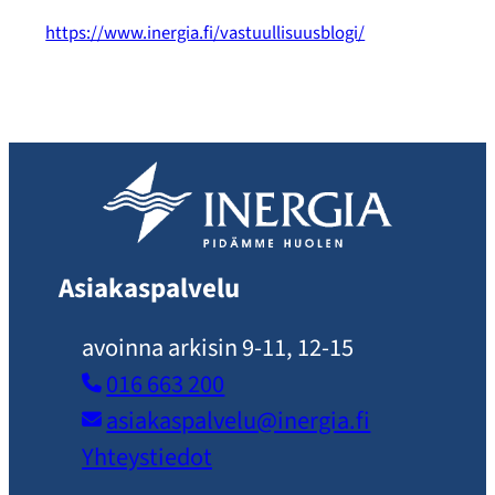
https://www.inergia.fi/vastuullisuusblogi/
Asiakaspalvelu
avoinna arkisin 9-11, 12-15
016 663 200
asiakaspalvelu​@inergia.fi
Yhteystiedot