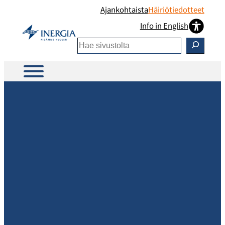
Siirry
Ajankohtaista
Häiriötiedotteet
sisältöön
Info in English
Etsi