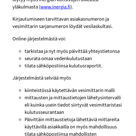
yläkulmasta (
www.inergia.fi
).
Kirjautumiseen tarvittavan asiakasnumeron ja
vesimittarin sarjanumeron löydät vesilaskultasi.
Online-järjestelmästä voi:
tarkistaa ja nyt myös päivittää yhteystietonsa
seurata omaa vedenkulutustaan
tilata sähköpostiinsa kulutusraportit.
Järjestelmästä selviää myös
kiinteistössä käytettävän vesimittarin malli
mittausten ja mittaustietojen lähetysintervalli
eli kuinka usein tiedot siirtyvät vesimittaristasi
kulutusseurantaan
Päivittäin mittaustietoja lähettäviä mittareita
käyttävillä asiakkailla on myös mahdollisuus
tilata sähköpostiinsa mahdollisten