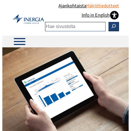
Siirry
Ajankohtaista
Häiriötiedotteet
sisältöön
Info in English
Etsi