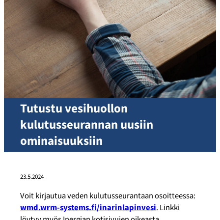
Tutustu vesihuollon
kulutusseurannan uusiin
ominaisuuksiin
23.5.2024
Voit kirjautua veden kulutusseurantaan osoitteessa:
wmd.wrm-systems.fi/inarinlapinvesi
. Linkki
löytyy myös Inergian kotisivujen oikeasta