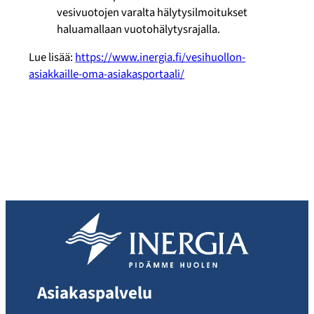
vesivuotojen varalta hälytysilmoitukset
haluamallaan vuotohälytysrajalla.
Lue lisää:
https://www.inergia.fi/vesihuollon-
asiakkaille-oma-asiakasportaali/
Asiakaspalvelu