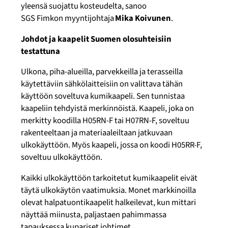
yleensä suojattu kosteudelta, sanoo
SGS
Fimkon
myyntijohtaja
Mika Koivunen
.
Johdot ja kaapelit Suomen olosuhteisiin
testattuna
Ulkona, piha-alueilla, parvekkeilla ja terasseilla
käytettäviin sähkölaitteisiin on valittava tähän
käyttöön soveltuva kumikaapeli. Sen tunnistaa
kaapeliin tehdyistä merkinnöistä. Kaapeli, joka on
merkitty koodilla H05RN-F tai H07RN-F, soveltuu
rakenteeltaan ja materiaaleiltaan jatkuvaan
ulkokäyttöön. Myös kaapeli, jossa on koodi H05RR-F,
soveltuu ulkokäyttöön.
Kaikki ulkokäyttöön tarkoitetut kumikaapelit eivät
täytä ulkokäytön vaatimuksia. Monet markkinoilla
olevat halpatuontikaapelit halkeilevat, kun mittari
näyttää miinusta, paljastaen pahimmassa
tapauksessa kupariset johtimet