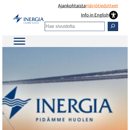
Siirry
Ajankohtaista
Häiriötiedotteet
sisältöön
Info in English
Etsi