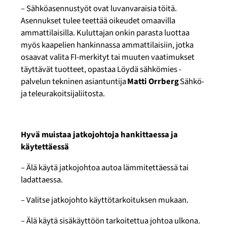
–
Sähköasennustyöt ovat luvanvaraisia töitä.
Asennukset tulee teettää oikeudet omaavilla
ammattilaisilla. Kuluttajan onkin parasta luottaa
myös kaapelien hankinnassa ammattilaisiin, jotka
osaavat valita FI-merkityt tai muuten vaatimukset
täyttävät tuotteet, opastaa Löydä sähkömies -
palvelun tekninen asiantuntija
Matti
Orrberg
Sähkö-
ja teleurakoitsijaliitosta.
Hyvä muistaa jatkojohtoja hankittaessa ja
käytettäessä
–
Älä käytä jatkojohtoa autoa lämmitettäessä tai
ladattaessa.
–
Valitse jatkojohto käyttötarkoituksen mukaan.
–
Älä käytä sisäkäyttöön tarkoitettua johtoa ulkona.