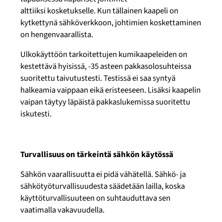
alttiiksi
kosketukselle. Kun tällainen kaapeli on
kytkettynä sähköverkkoon, johtimien koskettaminen
on hengenvaarallista.
Ulkokäyttöön tarkoitettujen kumikaapeleiden on
kestettävä hyisissä, -35 asteen pakkasolosuhteissa
suoritettu taivutustesti. Testissä ei saa syntyä
halkeamia vaippaan eikä eristeeseen. Lisäksi kaapelin
vaipan täytyy läpäistä pakkaslukemissa suoritettu
iskutesti.
Turvallisuus on tärkeintä sähkön käytössä
Sähkön vaarallisuutta ei pidä vähätellä. Sähkö- ja
sähkötyöturvallisuudesta säädetään lailla, koska
käyttöturvallisuuteen on suhtauduttava sen
vaatimalla vakavuudella.