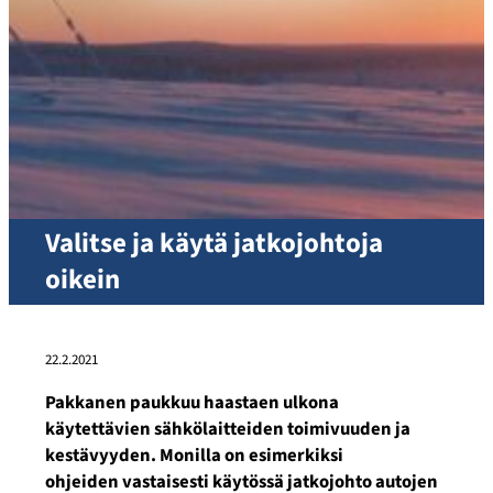
Valitse ja käytä jatkojohtoja
oikein
22.2.2021
Pakkanen paukkuu haastaen ulkona
käytettävien sähkölaitteiden toimivuuden ja
kestävyyden. Monilla on esimerkiksi
ohjeiden
vastaisesti käytössä jatkojohto autojen