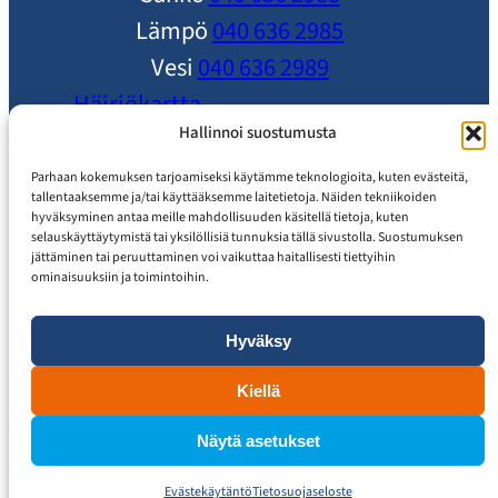
Lämpö
040 636 2985
Vesi
040 636 2989
Häiriökartta
Ole yhteydessä
Hallinnoi suostumusta
Ajankohtaista
Parhaan kokemuksen tarjoamiseksi käytämme teknologioita, kuten evästeitä,
tallentaaksemme ja/tai käyttääksemme laitetietoja. Näiden tekniikoiden
Usein Kysytyt Kysymykset
hyväksyminen antaa meille mahdollisuuden käsitellä tietoja, kuten
selauskäyttäytymistä tai yksilöllisiä tunnuksia tällä sivustolla. Suostumuksen
Asiakaspalvelu
jättäminen tai peruuttaminen voi vaikuttaa haitallisesti tiettyihin
ominaisuuksiin ja toimintoihin.
Hyväksy
Tietosuojaseloste
Saavutettavuusseloste
Kiellä
Näytä asetukset
Evästekäytäntö
Tietosuojaseloste