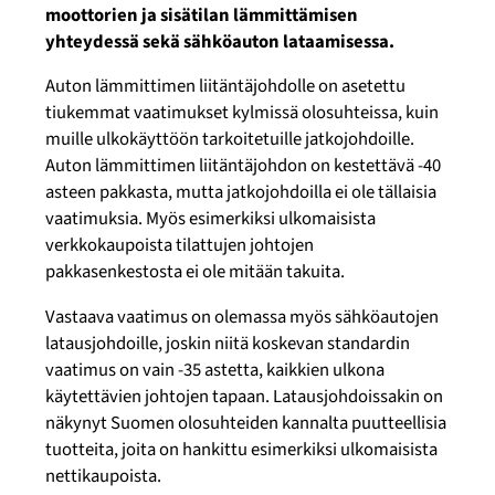
moottorien ja sisätilan lämmittämisen
yhteydessä sekä
sähköauton lataamisessa
.
Auton lämmittimen liitäntäjohdolle on asetettu
tiukemmat vaatimukset kylmissä olosuhteissa, kuin
muille ulkokäyttöön tarkoitetuille jatkojohdoille.
Auton lämmittimen liitäntäjohdon on kestettävä -40
asteen pakkasta, mutta jatkojohdoilla ei ole tällaisia
vaatimuksia. Myös esimerkiksi ulkomaisista
verkkokaupoista tilattujen johtojen
pakkasenkestosta ei ole mitään takuita.
Vastaava vaatimus on olemassa myös sähköautojen
latausjohdoille, joskin niitä koskevan standardin
vaatimus on vain -35 astetta, kaikkien ulkona
käytettävien johtojen tapaan. Latausjohdoissakin on
näkynyt Suomen olosuhteiden kannalta puutteellisia
tuotteita, joita on hankittu esimerkiksi ulkomaisista
nettikaupoista.