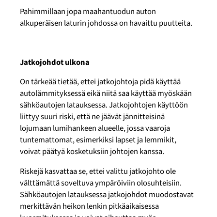
Pahimmillaan jopa maahantuodun auton
alkuperäisen laturin johdossa on havaittu puutteita.
Jatkojohdot ulkona
On tärkeää tietää
,
ettei jatkojohtoja pidä käyttää
autolämmityksessä eikä niitä saa käyttää myöskään
sähköautojen latauksessa. Jatkojohtojen käyttöön
liittyy suuri riski, että ne jäävät jännitteisinä
lojumaan lumihankeen alueelle, jossa vaaroja
tuntemattomat, esimerkiksi lapset ja lemmikit,
voivat päätyä kosketuksiin johtojen kanssa.
Riskejä kasvattaa se, ettei valittu jatkojohto ole
välttämättä soveltuva ympäröiviin olosuhteisiin.
Sähköautojen latauksessa jatkojohdot muodostavat
merkittävän heikon lenkin pitkäaikaisessa