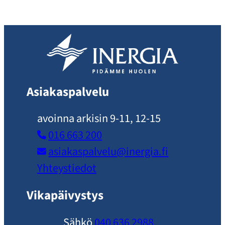
Asiakaspalvelu
avoinna arkisin 9-11, 12-15
016 663 200
asiakaspalvelu​@inergia.fi
Yhteystiedot
Vikapäivystys
Sähkö
040 636 2988