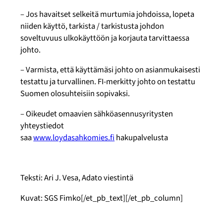
–
Jos havaitset selkeitä murtumia johdoissa, lopeta
niiden käyttö, tarkista / tarkistusta johdon
soveltuvuus ulkokäyttöön ja korjauta tarvittaessa
johto.
–
Varmista, että käyttämäsi johto on asianmukaisesti
testattu ja turvallinen. FI-merkitty johto on testattu
Suomen olosuhteisiin sopivaksi.
–
Oikeudet omaavien sähköasennusyritysten
yhteystiedot
saa
www.loydasahkomies.fi
hakupalvelusta
Teksti: Ari J. Vesa,
Adato
viestintä
Kuvat: SGS
Fimko
[/et_pb_text][/et_pb_column]