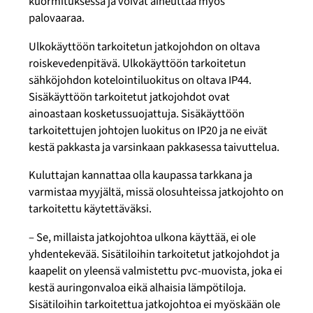
kuormituksessa ja voivat aiheuttaa myös
palovaaraa.
Ulkokäyttöön tarkoitetun jatkojohdon on oltava
roiskevedenpitävä. Ulkokäyttöön tarkoitetun
sähköjohdon kotelointiluokitus on oltava IP44.
Sisäkäyttöön tarkoitetut jatkojohdot ovat
ainoastaan kosketussuojattuja. Sisäkäyttöön
tarkoitettujen johtojen luokitus on IP20 ja ne eivät
kestä pakkasta ja varsinkaan pakkasessa taivuttelua.
Kuluttajan kannattaa olla kaupassa tarkkana ja
varmistaa myyjältä, missä olosuhteissa jatkojohto on
tarkoitettu käytettäväksi.
–
Se, millaista jatkojohtoa ulkona käyttää, ei ole
yhdentekevää. Sisätiloihin tarkoitetut jatkojohdot ja
kaapelit on yleensä valmistettu
pvc
-muovista, joka ei
kestä auringonvaloa eikä alhaisia lämpötiloja.
Sisätiloihin tarkoitettua jatkojohtoa ei myöskään ole