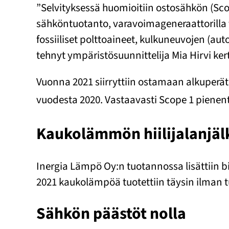
”Selvityksessä huomioitiin ostosähkön (Sco
sähköntuotanto, varavoimageneraattorilla
fossiiliset polttoaineet, kulkuneuvojen (au
tehnyt ympäristösuunnittelija Mia Hirvi ker
Vuonna 2021 siirryttiin ostamaan alkuperät
vuodesta 2020. Vastaavasti Scope 1 pienen
Kaukolämmön hiilijalanjäl
Inergia Lämpö Oy:n tuotannossa lisättiin bi
2021 kaukolämpöä tuotettiin täysin ilman t
Sähkön päästöt nolla