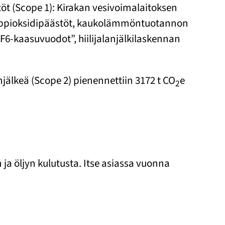
öt (Scope 1): Kirakan vesivoimalaitoksen
ityppioksidipäästöt, kaukolämmöntuotannon
SF6-kaasuvuodot”, hiilijalanjälkilaskennan
jälkeä (Scope 2) pienennettiin 3172 t CO
e
2
.
ja öljyn kulutusta. Itse asiassa vuonna