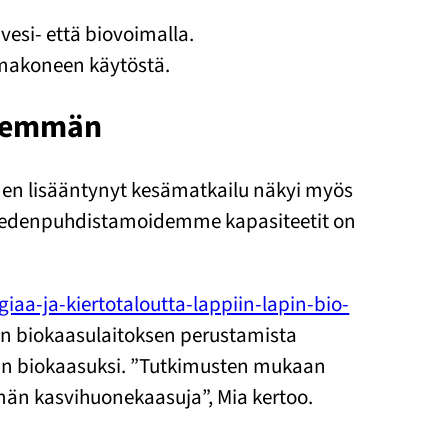
 vesi- että biovoimalla.
imakoneen käytöstä.
 enemmän
iden lisääntynyt kesämatkailu näkyi myös
tevedenpuhdistamoidemme kapasiteetit on
iaa-ja-kiertotaloutta-lappiin-lapin-bio-
iin biokaasulaitoksen perustamista
jaan biokaasuksi. ”Tutkimusten mukaan
än kasvihuonekaasuja”, Mia kertoo.