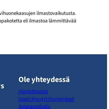
asvihuonekaasujen ilmastovaikutusta.
opakotetta eli ilmastoa lämmittävää
Ole yhteydessä
ys
Ajankohtaista
Usein Kysytyt Kysymykset
Asiakaspalvelu