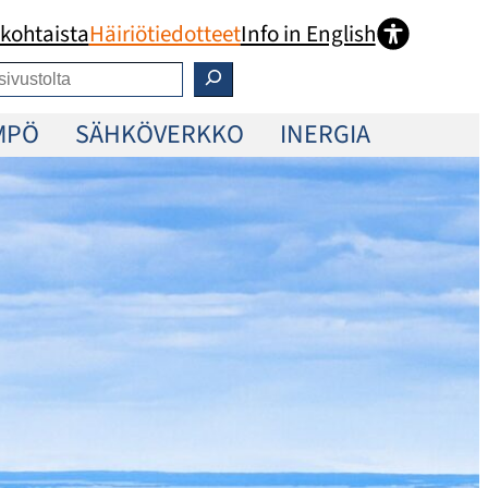
kohtaista
Häiriötiedotteet
Info in English
MPÖ
SÄHKÖVERKKO
INERGIA