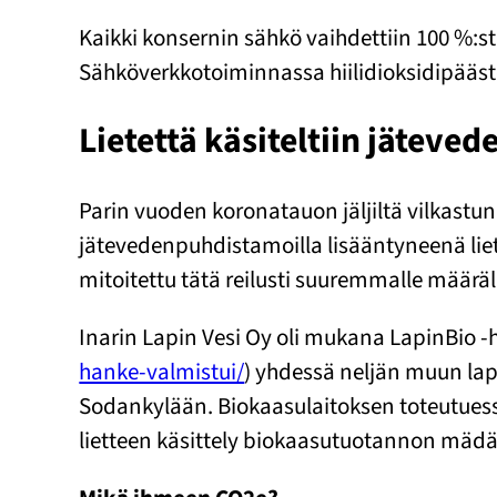
Kaikki konsernin sähkö vaihdettiin 100 %:sti
Sähköverkkotoiminnassa hiilidioksidipääst
Lietettä käsiteltiin jätev
Parin vuoden koronatauon jäljiltä vilkastu
jätevedenpuhdistamoilla lisääntyneenä li
mitoitettu tätä reilusti suuremmalle määräl
Inarin Lapin Vesi Oy oli mukana LapinBio -
hanke-valmistui/
) yhdessä neljän muun lap
Sodankylään. Biokaasulaitoksen toteutuess
lietteen käsittely biokaasutuotannon mäd