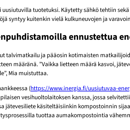
 uusiutuvilla tuotetuksi. Käytetty sähkö tehtiin sekä
öjä syntyy kuitenkin vielä kulkuneuvojen ja varavo
edenpuhdistamoilla ennustettua
nut talvimatkailu ja pääosin kotimaisten matkailijo
etteen määränä. ”Vaikka lietteen määrä kasvoi, jä
le”, Mia muistuttaa.
hankkeessa (
https://www.inergia.fi/uusiutuvaa-energ
pilaisen vesihuoltolaitoksen kanssa, jossa selvitett
a jätevesiliete käsiteltäisiinkin kompostoinnin si
ätysprosessilla tuottaa aumakompostointia vähemm