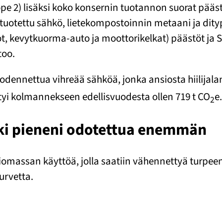
pe 2) lisäksi koko konsernin tuotannon suorat pääst
 tuotettu sähkö, lietekompostoinnin metaani ja d
tot, kevytkuorma-auto ja moottorikelkat) päästöt ja 
too.
odennettua vihreää sähköä, jonka ansiosta hiilijalan
tyi kolmannekseen edellisvuodesta ollen 719 t CO
e
2
ki pieneni odotettua enemmän
omassan käyttöä, jolla saatiin vähennettyä turpeen 
urvetta.