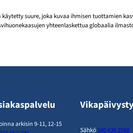
ssä käytetty suure, joka kuvaa ihmisen tuottamien k
asvihuonekaasujen yhteenlaskettua globaalia ilmast
siakaspalvelu
Vikapäivyst
oinna arkisin 9-11, 12-15
Sähkö
040 636 2988
016 663 200