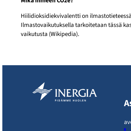
Mikä ihmeen CO2e?
Hiilidioksidiekvivalentti on ilmastotietee
Ilmastovaikutuksella tarkoitetaan tässä k
vaikutusta (Wikipedia).
A
av