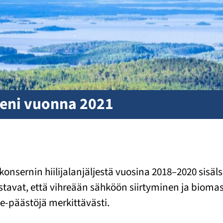
eneni vuonna 2021
-konsernin hiilijalanjäljestä vuosina 2018–2020 sisä
jastavat, että vihreään sähköön siirtyminen ja biom
e-päästöjä merkittävästi.
2