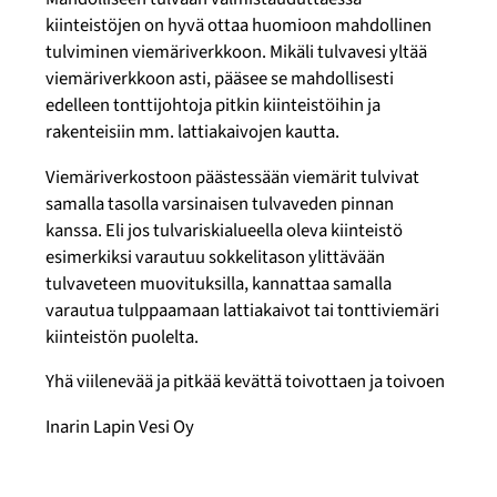
kiinteistöjen on hyvä ottaa huomioon mahdollinen
tulviminen viemäriverkkoon. Mikäli tulvavesi yltää
viemäriverkkoon asti, pääsee se mahdollisesti
edelleen tonttijohtoja pitkin kiinteistöihin ja
rakenteisiin mm. lattiakaivojen kautta.
Viemäriverkostoon päästessään viemärit tulvivat
samalla tasolla varsinaisen tulvaveden pinnan
kanssa. Eli jos tulvariskialueella oleva kiinteistö
esimerkiksi varautuu sokkelitason ylittävään
tulvaveteen muovituksilla, kannattaa samalla
varautua tulppaamaan lattiakaivot tai tonttiviemäri
kiinteistön puolelta.
Yhä viilenevää ja pitkää kevättä toivottaen ja toivoen
Inarin Lapin Vesi Oy