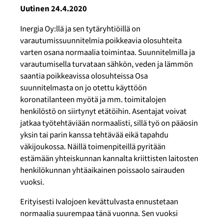
Uutinen 24.4.2020
Inergia Oy:llä ja sen tytäryhtiöillä on
varautumissuunnitelmia poikkeavia olosuhteita
varten osana normaalia toimintaa. Suunnitelmilla ja
varautumisella turvataan sähkön, veden ja lämmön
saantia poikkeavissa olosuhteissa Osa
suunnitelmasta on jo otettu käyttöön
koronatilanteen myötä ja mm. toimitalojen
henkilöstö on siirtynyt etätöihin. Asentajat voivat
jatkaa työtehtäviään normaalisti, sillä työ on pääosin
yksin tai parin kanssa tehtävää eikä tapahdu
väkijoukossa. Näillä toimenpiteillä pyritään
estämään yhteiskunnan kannalta kriittisten laitosten
henkilökunnan yhtäaikainen poissaolo sairauden
vuoksi.
Erityisesti Ivalojoen kevättulvasta ennustetaan
normaalia suurempaa tänä vuonna. Sen vuoksi