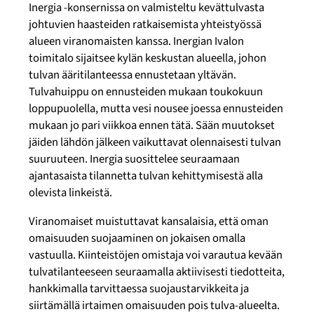
Inergia -konsernissa on valmisteltu kevättulvasta
johtuvien haasteiden ratkaisemista yhteistyössä
alueen viranomaisten kanssa. Inergian Ivalon
toimitalo sijaitsee kylän keskustan alueella, johon
tulvan ääritilanteessa ennustetaan yltävän.
Tulvahuippu on ennusteiden mukaan toukokuun
loppupuolella, mutta vesi nousee joessa ennusteiden
mukaan jo pari viikkoa ennen tätä. Sään muutokset
jäiden lähdön jälkeen vaikuttavat olennaisesti tulvan
suuruuteen. Inergia suosittelee seuraamaan
ajantasaista tilannetta tulvan kehittymisestä alla
olevista linkeistä.
Viranomaiset muistuttavat kansalaisia, että oman
omaisuuden suojaaminen on jokaisen omalla
vastuulla. Kiinteistöjen omistaja voi varautua kevään
tulvatilanteeseen seuraamalla aktiivisesti tiedotteita,
hankkimalla tarvittaessa suojaustarvikkeita ja
siirtämällä irtaimen omaisuuden pois tulva-alueelta.