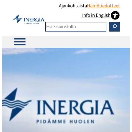
Siirry
Ajankohtaista
Häiriötiedotteet
sisältöön
Info in English
Etsi