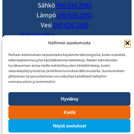
Sähkö
040 636 2988
Lämpö
040 636 2985
Vesi
040 636 2989
Häiriökartta
Ole yhteydessä
Hallinnoi suostumusta
Ajankohtaista
Parhaan kokemuksen tarjoamiseksi käytämme teknologioita, kuten evästeitä,
tallentaaksemme ja/tai käyttääksemme laitetietoja. Näiden tekniikoiden
Usein Kysytyt Kysymykset
hyväksyminen antaa meille mahdollisuuden käsitellä tietoja, kuten
selauskäyttäytymistä tai yksilöllisiä tunnuksia tällä sivustolla. Suostumuksen
Asiakaspalvelu
jättäminen tai peruuttaminen voi vaikuttaa haitallisesti tiettyihin
ominaisuuksiin ja toimintoihin.
Hyväksy
Tietosuojaseloste
Saavutettavuusseloste
Kiellä
Näytä asetukset