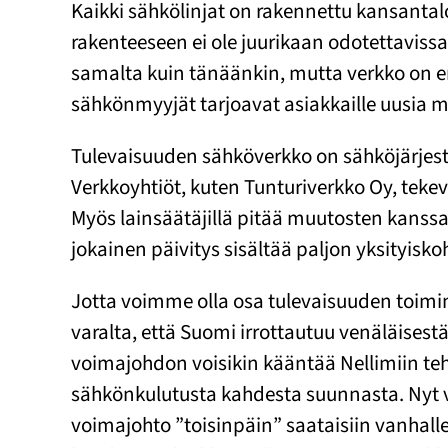
Kaikki sähkölinjat on rakennettu kansantalo
rakenteeseen ei ole juurikaan odotettaviss
samalta kuin tänäänkin, mutta verkko on e
sähkönmyyjät tarjoavat asiakkaille uusia 
Tulevaisuuden sähköverkko on sähköjärjestel
Verkkoyhtiöt, kuten Tunturiverkko Oy, teke
Myös lainsäätäjillä pitää muutosten kanssa k
jokainen päivitys sisältää paljon yksityisk
Jotta voimme olla osa tulevaisuuden toimin
varalta, että Suomi irrottautuu venäläises
voimajohdon voisikin kääntää Nellimiin teh
sähkönkulutusta kahdesta suunnasta. Nyt v
voimajohto ”toisinpäin” saataisiin vanhalle