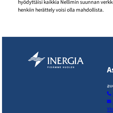
hyödyttäisi kaikkia Nellimin suunnan verkko
henkiin herättely voisi olla mahdollista.
A
av
Yh