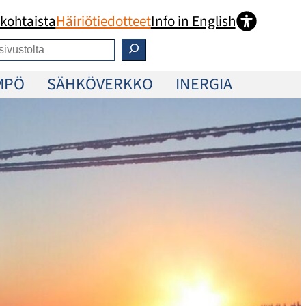
kohtaista
Häiriötiedotteet
Info in English
MPÖ
SÄHKÖVERKKO
INERGIA