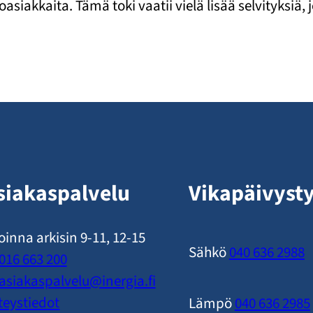
asiakkaita. Tämä toki vaatii vielä lisää selvityksi
siakaspalvelu
Vikapäivyst
oinna arkisin 9-11, 12-15
Sähkö
040 636 2988
016 663 200
asiakaspalvelu​@inergia.fi
teystiedot
Lämpö
040 636 2985