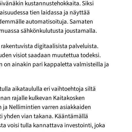
päivänäkin kustannustehokkaita. Siksi
aisuudessa tien laidassa ja näyttää
pidemmälle automatisoituja. Samaten
n muassa sähkönkulutusta joustamalla.
akentuvista digitaalisista palveluista.
uuden visiot saadaan muutettua todeksi.
n on ainakin pari kappaletta valmisteilla ja
a aikataululla eri vaihtoehtoja siltä
nnan rajalle kulkevan Kaitakosken
 ja Nellimintien varren asiakkaiden
sti yhden vian takana. Kääntämällä
a voisi tulla kannattava investointi, joka