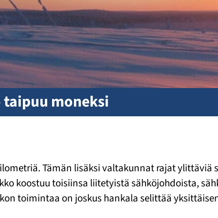
 taipuu moneksi
ilometriä. Tämän lisäksi valtakunnat rajat ylittävi
ko koostuu toisiinsa liitetyistä sähköjohdoista, säh
verkon toimintaa on joskus hankala selittää yksittäis