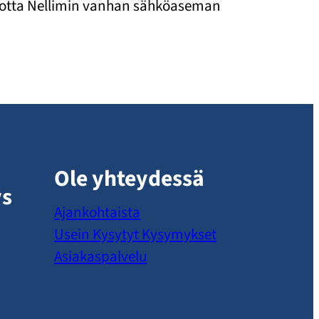
ä, jotta Nellimin vanhan sähköaseman
Ole yhteydessä
ys
Ajankohtaista
Usein Kysytyt Kysymykset
Asiakaspalvelu