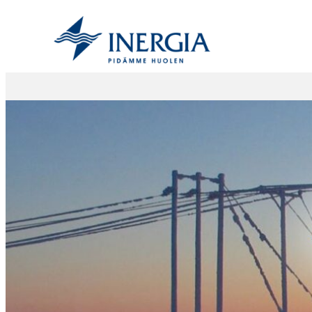
Siirry
sisältöön