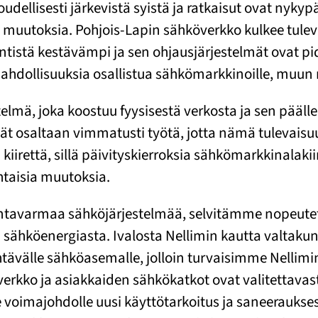
udellisesti järkevistä syistä ja ratkaisut ovat nyky
a muutoksia. Pohjois-Lapin sähköverkko kulkee tulev
ntistä kestävämpi ja sen ohjausjärjestelmät ovat 
mahdollisuuksia osallistua sähkömarkkinoille, muu
mä, joka koostuu fyysisestä verkosta ja sen päälle r
vät osaltaan vimmatusti työtä, jotta nämä tulevais
iirettä, sillä päivityskierroksia sähkömarkkinalakii
ohtaisia muutoksia.
tavarmaa sähköjärjestelmää, selvitämme nopeutetull
tä sähköenergiasta. Ivalosta Nellimin kautta valtaku
tävälle sähköasemalle, jolloin turvaisimme Nellimin
erkko ja asiakkaiden sähkökatkot ovat valitettava
 voimajohdolle uusi käyttötarkoitus ja saneerauksest