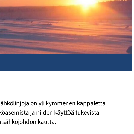
ä sähkölinjoja on yli kymmenen kappaletta
köasemista ja niiden käyttöä tukevista
en sähköjohdon kautta.