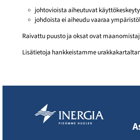
johtovioista aiheutuvat käyttökeskeyty
johdoista ei aiheudu vaaraa ympäristölle
Raivattu puusto ja oksat ovat maanomistaj
Lisätietoja hankkeistamme urakkakartalt
A