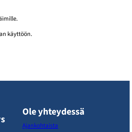
äimille.
an käyttöön.
Ole yhteydessä
ys
Ajankohtaista