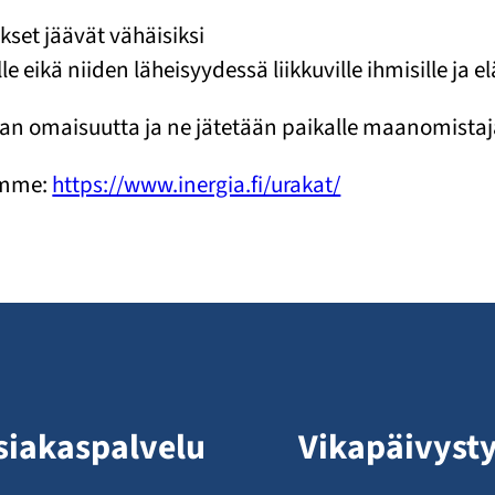
kset jäävät vähäisiksi
 eikä niiden läheisyydessä liikkuville ihmisille ja el
an omaisuutta ja ne jätetään paikalle maanomistaj
amme:
https://www.inergia.fi/urakat/
siakaspalvelu
Vikapäivyst