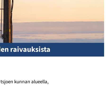
den raivauksista
Utsjoen kunnan alueella,