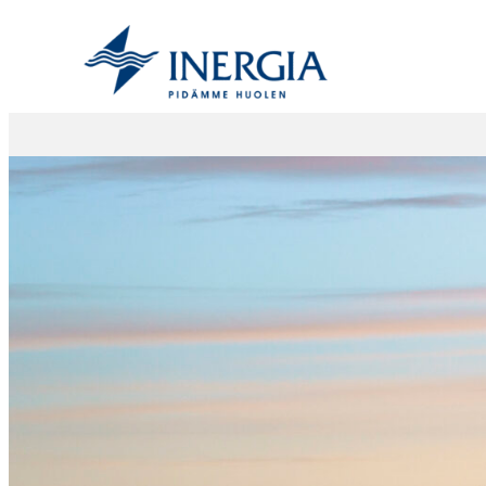
Siirry
sisältöön