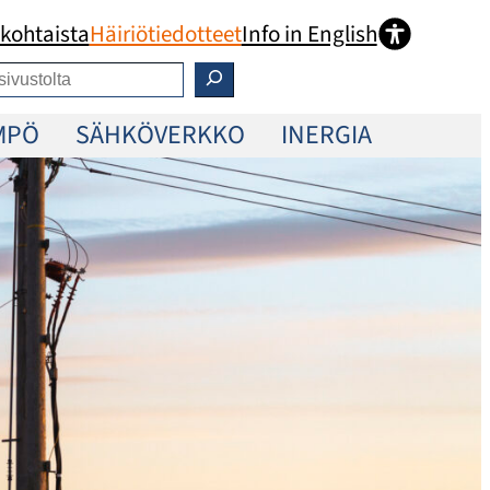
kohtaista
Häiriötiedotteet
Info in English
MPÖ
SÄHKÖVERKKO
INERGIA