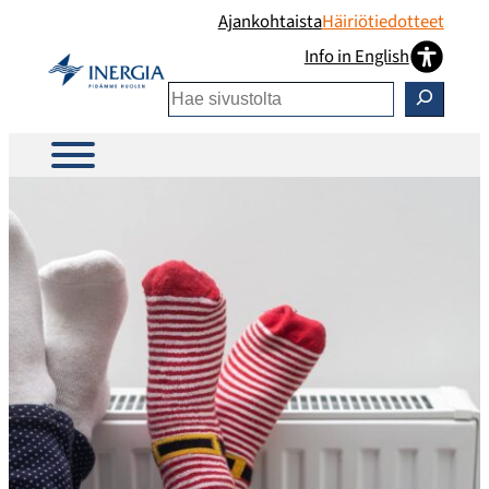
Siirry
Ajankohtaista
Häiriötiedotteet
sisältöön
Info in English
Etsi