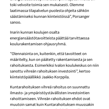
toki velvoite toimia sen mukaisesti. Olemme
laatimassa tilapalvelun puolesta ohjeita sähkön
säästämiseksi kunnan kiinteistöissä”, Porsanger
sanoo.
Inarin kunnan koulujen osalta
energiansäästötavoitteista päättää tarvittaessa
koulurakentamisen ohjausryhmä.
”Olennaisinta on, kuitenkin, että tavoitteet on
määritelty, kun on päätetty rakentamisesta ja sen
rahoituksesta. Esimerkiksi Ivalon koulukeskus on niin
sanottu vihreän rahoituksen investointi”, kertoo
kiinteistöpäällikkö Jaakko Korppila.
Kuntarahoituksen vihreä rahoitus on suunnattu
ilmasto- ja ympäristöystävällisten investointien
rahoittamiseen. Vihreän rahoituksen ehdot ovat
muutoin samat kuin Kuntarahoituksen muussakin