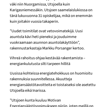
väki niin Nuorgamissa, Utsjoella kuin
Karigasniemessäkin. Utsjoen saamelaislukiossa on
tänä lukuvuonna 31 opiskelijaa, mikä on enemmän
kuin joitakin vuosia takaperin.
”Uudet toimitilat ovat vetovoimatekijä. Uusi
asuntola kävi heti pieneksi ja jouduimme
vuokraamaan asunnon asuntolakäyttöön”,
rakennustarkastaja Markku Porsanger kertoo.
Vihreä rahoitus ohjaa kestävää rakentamista –
energiankulutusta silti tarpeen hillitä
Uusissa kohteissa energiatehokkuus on huomioitu
rakennuksia suunnitellessa. Akuutteja
energiansäästötavoitteita ei toistaiseksi ole asetettu
Utsjoella eikä Inarissa.
”Utsjoen kunta kuuluu Motivan
Energiansäästösopimukseen piiriin, joten meillä on