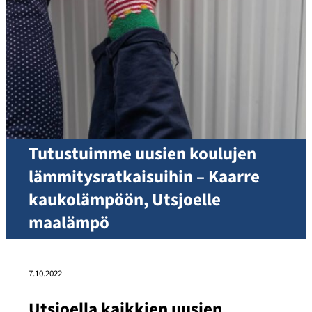
Tutustuimme uusien koulujen
lämmitysratkaisuihin – Kaarre
kaukolämpöön, Utsjoelle
maalämpö
7.10.2022
Utsjoella kaikkien uusien