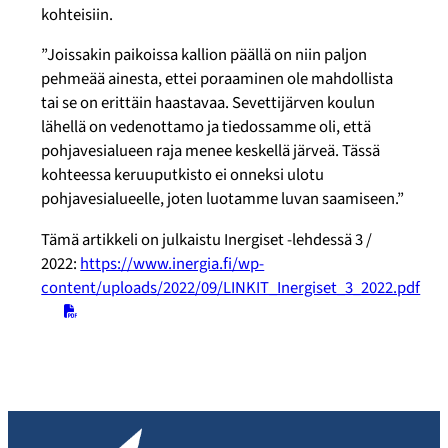
kohteisiin.
”Joissakin paikoissa kallion päällä on niin paljon
pehmeää ainesta, ettei poraaminen ole mahdollista
tai se on erittäin haastavaa. Sevettijärven koulun
lähellä on vedenottamo ja tiedossamme oli, että
pohjavesialueen raja menee keskellä järveä. Tässä
kohteessa keruuputkisto ei onneksi ulotu
pohjavesialueelle, joten luotamme luvan saamiseen.”
Tämä artikkeli on julkaistu Inergiset -lehdessä 3 /
2022:
https://www.inergia.fi/wp-
content/uploads/2022/09/LINKIT_Inergiset_3_2022.pdf