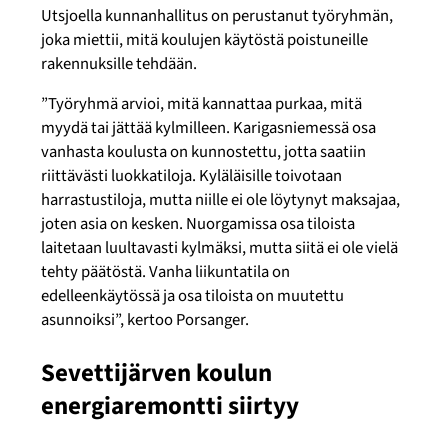
Utsjoella kunnanhallitus on perustanut työryhmän,
joka miettii, mitä koulujen käytöstä poistuneille
rakennuksille tehdään.
”Työryhmä arvioi, mitä kannattaa purkaa, mitä
myydä tai jättää kylmilleen. Karigasniemessä osa
vanhasta koulusta on kunnostettu, jotta saatiin
riittävästi luokkatiloja. Kyläläisille toivotaan
harrastustiloja, mutta niille ei ole löytynyt maksajaa,
joten asia on kesken. Nuorgamissa osa tiloista
laitetaan luultavasti kylmäksi, mutta siitä ei ole vielä
tehty päätöstä. Vanha liikuntatila on
edelleenkäytössä ja osa tiloista on muutettu
asunnoiksi”, kertoo Porsanger.
Sevettijärven koulun
energiaremontti siirtyy