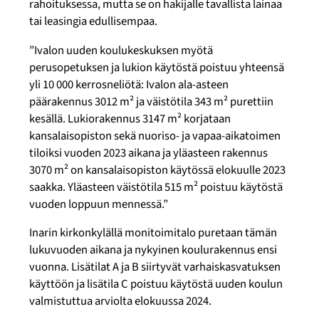
rahoituksessa, mutta se on hakijalle tavallista lainaa
tai leasingia edullisempaa.
”Ivalon uuden koulukeskuksen myötä
perusopetuksen ja lukion käytöstä poistuu yhteensä
yli 10 000 kerrosneliötä: Ivalon ala-asteen
päärakennus 3012 m² ja väistötila 343 m² purettiin
kesällä. Lukiorakennus 3147 m² korjataan
kansalaisopiston sekä nuoriso- ja vapaa-aikatoimen
tiloiksi vuoden 2023 aikana ja yläasteen rakennus
3070 m² on kansalaisopiston käytössä elokuulle 2023
saakka. Yläasteen väistötila 515 m² poistuu käytöstä
vuoden loppuun mennessä.”
Inarin kirkonkylällä monitoimitalo puretaan tämän
lukuvuoden aikana ja nykyinen koulurakennus ensi
vuonna. Lisätilat A ja B siirtyvät varhaiskasvatuksen
käyttöön ja lisätila C poistuu käytöstä uuden koulun
valmistuttua arviolta elokuussa 2024.