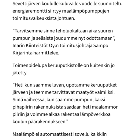
Sevettijärven koululle kuluvalle vuodelle suunniteltu
energiaremontti siirtyy maalämpöpumppujen
toimitusvaikeuksista johtuen.
”Tarvitsemme sinne teholuokaltaan aika suuren
pumpun ja sellaista joudumme nyt odottamaan”,
Inarin Kiinteistöt Oy:n toimitusjohtaja Sampo
Kirjarinta harmittelee.
Toimenpidelupa keruuputkistolle on kuitenkin jo
jätetty.
”Heti kun saamme luvan, upotamme keruuputket
järveen ja teemme tarvittavat maatyöt valmiiksi.
Siinä vaiheessa, kun saamme pumpun, kaksi
pihapiirin rakennuksista saadaan heti maalämmön
piiriin ja voimme alkaa rakentaa lämpöverkkoa
koulun päärakennukseen.”
Maalämpö ei automaattisesti sovellu kaikkiin