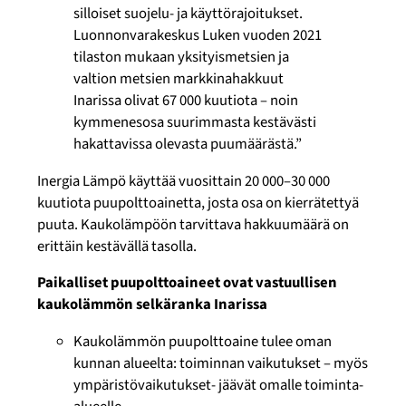
silloiset suojelu- ja käyttörajoitukset.
Luonnonvarakeskus Luken vuoden 2021
tilaston mukaan yksityismetsien ja
valtion metsien markkinahakkuut
Inarissa olivat 67 000 kuutiota – noin
kymmenesosa suurimmasta kestävästi
hakattavissa olevasta puumäärästä.”
Inergia Lämpö käyttää vuosittain 20 000–30 000
kuutiota puupolttoainetta, josta osa on kierrätettyä
puuta. Kaukolämpöön tarvittava hakkuumäärä on
erittäin kestävällä tasolla.
Paikalliset puupolttoaineet ovat vastuullisen
kaukolämmön selkäranka Inarissa
Kaukolämmön puupolttoaine tulee oman
kunnan alueelta: toiminnan vaikutukset – myös
ympäristövaikutukset- jäävät omalle toiminta-