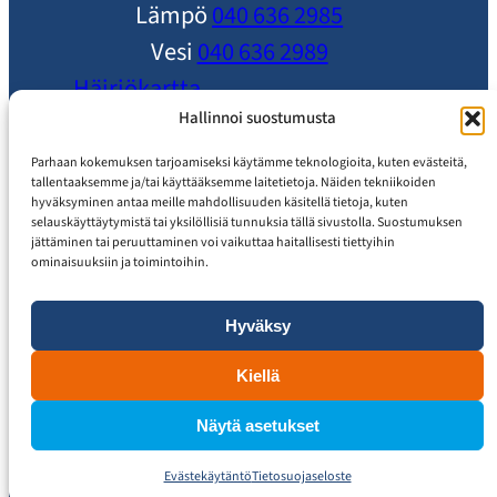
Lämpö
040 636 2985
Vesi
040 636 2989
Häiriökartta
Ole yhteydessä
Hallinnoi suostumusta
Ajankohtaista
Parhaan kokemuksen tarjoamiseksi käytämme teknologioita, kuten evästeitä,
tallentaaksemme ja/tai käyttääksemme laitetietoja. Näiden tekniikoiden
Usein Kysytyt Kysymykset
hyväksyminen antaa meille mahdollisuuden käsitellä tietoja, kuten
selauskäyttäytymistä tai yksilöllisiä tunnuksia tällä sivustolla. Suostumuksen
Asiakaspalvelu
jättäminen tai peruuttaminen voi vaikuttaa haitallisesti tiettyihin
ominaisuuksiin ja toimintoihin.
Hyväksy
Tietosuojaseloste
Saavutettavuusseloste
Kiellä
Näytä asetukset
Evästekäytäntö
Tietosuojaseloste