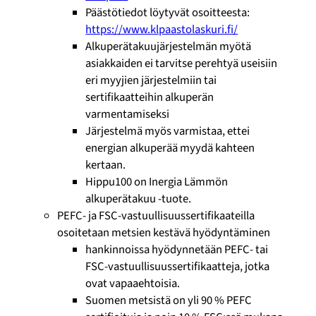
Päästötiedot löytyvät osoitteesta:
https://www.klpaastolaskuri.fi/
Alkuperätakuujärjestelmän myötä
asiakkaiden ei tarvitse perehtyä useisiin
eri myyjien järjestelmiin tai
sertifikaatteihin alkuperän
varmentamiseksi
Järjestelmä myös varmistaa, ettei
energian alkuperää myydä kahteen
kertaan.
Hippu100 on Inergia Lämmön
alkuperätakuu -tuote.
PEFC- ja FSC-vastuullisuussertifikaateilla
osoitetaan metsien kestävä hyödyntäminen
hankinnoissa hyödynnetään PEFC- tai
FSC-vastuullisuussertifikaatteja, jotka
ovat vapaaehtoisia.
Suomen metsistä on yli 90 % PEFC