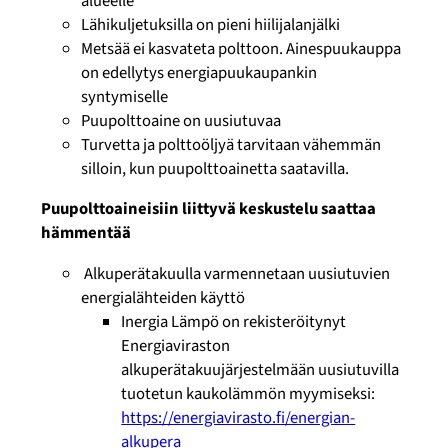
alueelle
Lähikuljetuksilla on pieni hiilijalanjälki
Metsää ei kasvateta polttoon. Ainespuukauppa
on edellytys energiapuukaupankin
syntymiselle
Puupolttoaine on uusiutuvaa
Turvetta ja polttoöljyä tarvitaan vähemmän
silloin, kun puupolttoainetta saatavilla.
Puupolttoaineisiin liittyvä keskustelu saattaa
hämmentää
Alkuperätakuulla varmennetaan uusiutuvien
energialähteiden käyttö
Inergia Lämpö on rekisteröitynyt
Energiaviraston
alkuperätakuujärjestelmään uusiutuvilla
tuotetun kaukolämmön myymiseksi:
https://energiavirasto.fi/energian-
alkupera