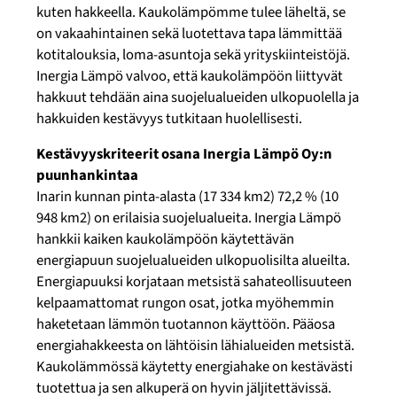
kuten hakkeella. Kaukolämpömme tulee läheltä, se
on vakaahintainen sekä luotettava tapa lämmittää
kotitalouksia, loma-asuntoja sekä yrityskiinteistöjä.
Inergia Lämpö valvoo, että kaukolämpöön liittyvät
hakkuut tehdään aina suojelualueiden ulkopuolella ja
hakkuiden kestävyys tutkitaan huolellisesti.
Kestävyyskriteerit osana Inergia Lämpö Oy:n
puunhankintaa
Inarin kunnan pinta-alasta (17 334 km2) 72,2 % (10
948 km2) on erilaisia suojelualueita. Inergia Lämpö
hankkii kaiken kaukolämpöön käytettävän
energiapuun suojelualueiden ulkopuolisilta alueilta.
Energiapuuksi korjataan metsistä sahateollisuuteen
kelpaamattomat rungon osat, jotka myöhemmin
haketetaan lämmön tuotannon käyttöön. Pääosa
energiahakkeesta on lähtöisin lähialueiden metsistä.
Kaukolämmössä käytetty energiahake on kestävästi
tuotettua ja sen alkuperä on hyvin jäljitettävissä.