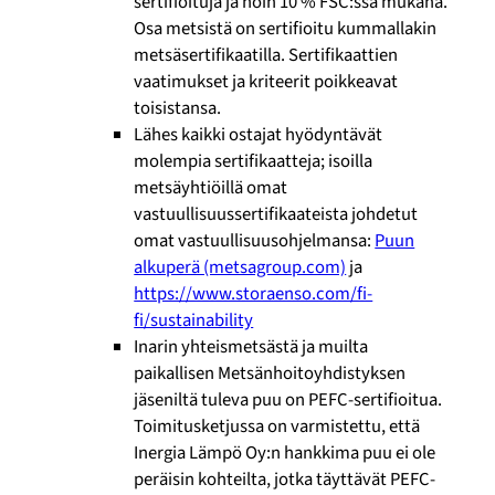
sertifioituja ja noin 10 % FSC:ssä mukana.
Osa metsistä on sertifioitu kummallakin
metsäsertifikaatilla. Sertifikaattien
vaatimukset ja kriteerit poikkeavat
toisistansa.
Lähes kaikki ostajat hyödyntävät
molempia sertifikaatteja; isoilla
metsäyhtiöillä omat
vastuullisuussertifikaateista johdetut
omat vastuullisuusohjelmansa:
Puun
alkuperä (metsagroup.com)
ja
https://www.storaenso.com/fi-
fi/sustainability
Inarin yhteismetsästä ja muilta
paikallisen Metsänhoitoyhdistyksen
jäseniltä tuleva puu on PEFC-sertifioitua.
Toimitusketjussa on varmistettu, että
Inergia Lämpö Oy:n hankkima puu ei ole
peräisin kohteilta, jotka täyttävät PEFC-