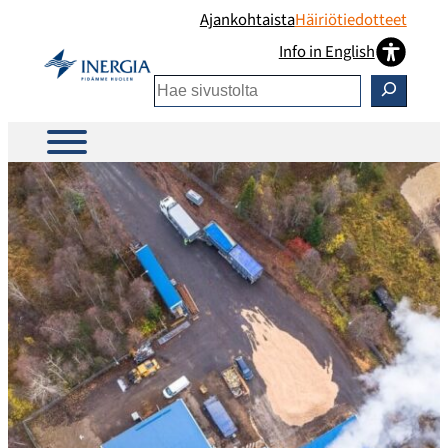
Siirry
Ajankohtaista
Häiriötiedotteet
sisältöön
Info in English
Etsi