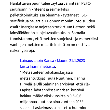
Hankittavan puun tulee täyttää vähintään PEFC-
sertifioinnin kriteerit ja esimerkiksi
pellettitoimituksissa olemme käyttäneet FSC-
sertifioitua pellettiä. Luonnon monimuotoisuuden
osalta Inergiassa nojataan tutkittuun tietoon, sekä
lainsäädännön suojeluvaatimuksiin. Samalla
tunnistamme, että metsien suojelusta ja esimerkiksi
vanhojen metsien määritelmistä on merkittäviä
näkemyseroja.
Lainaus Lapin Kansa / Mauno 21.1.2023 –
kiista Inarin metsistä
:
” Metsätieteen aikakauskirjassa
metsäntutkijat Tuula Nuutinen, Hannu
Hirvelä ja Olli Salminen arvioivat, että Ylä-
Lapissa, käytännössä Inarissa, kestävä
hakkuumäärä olisi vuosittain 0,5–0,6
miljoonaa kuutiota aina vuoteen 2032
saakka. Laskelmassa on otettu huomioon